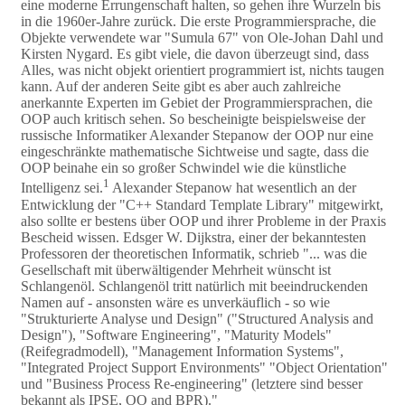
eine moderne Errungenschaft halten, so gehen ihre Wurzeln bis
in die 1960er-Jahre zurück. Die erste Programmiersprache, die
Objekte verwendete war "Sumula 67" von Ole-Johan Dahl und
Kirsten Nygard. Es gibt viele, die davon überzeugt sind, dass
Alles, was nicht objekt orientiert programmiert ist, nichts taugen
kann. Auf der anderen Seite gibt es aber auch zahlreiche
anerkannte Experten im Gebiet der Programmiersprachen, die
OOP auch kritisch sehen. So bescheinigte beispielsweise der
russische Informatiker Alexander Stepanow der OOP nur eine
eingeschränkte mathematische Sichtweise und sagte, dass die
OOP beinahe ein so großer Schwindel wie die künstliche
1
Intelligenz sei.
Alexander Stepanow hat wesentlich an der
Entwicklung der "C++ Standard Template Library" mitgewirkt,
also sollte er bestens über OOP und ihrer Probleme in der Praxis
Bescheid wissen. Edsger W. Dijkstra, einer der bekanntesten
Professoren der theoretischen Informatik, schrieb "... was die
Gesellschaft mit überwältigender Mehrheit wünscht ist
Schlangenöl. Schlangenöl tritt natürlich mit beeindruckenden
Namen auf - ansonsten wäre es unverkäuflich - so wie
"Strukturierte Analyse und Design" ("Structured Analysis and
Design"), "Software Engineering", "Maturity Models"
(Reifegradmodell), "Management Information Systems",
"Integrated Project Support Environments" "Object Orientation"
und "Business Process Re-engineering" (letztere sind besser
bekannt als IPSE, OO and BPR)."