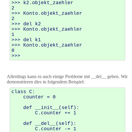
>>> k2.objekt_zaehler

2

>>> Konto.objekt_zaehler

2

>>> del k2

>>> Konto.objekt_zaehler

1

>>> del k1

>>> Konto.objekt_zaehler

0

Allerdings kann es auch einige Probleme mit __del__ geben. Wir
demonstrieren dies in folgendem Beispiel:
class C: 

    counter = 0

    def __init__(self): 

        C.counter += 1

    def __del__(self):

        C.counter -= 1
