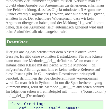
mindestens vier Parameter angeben müssen. Versucht man ein
Objekt ohne Angabe von Argumenten zu generieren, erhält man
eine Fehlermeldung, dass das Objekt mindestens 5 Argumente
("takes exactly 5 arguments") erwarte, aber nur einen ("1 given")
erhalten habe. Der scheinbare Widerspruch, dass wir kein
Argument übergeben haben, und der Meldung "1 given" kommt
daher, dass das Argument "self" automatisch generiert wird und
beim Aufruf deshalb nicht angeben wird.
Destruktor
Hier gilt analog das bereits unter dem Absatz Konstrukoren
Gesagte: Es gibt keine expliziten Destruktoren. Für eine Klasse
kann man eine Methode __del__ definieren. Wenn man eine
Instanz einer Klasse mit del löscht, wird die Methode __del__
aufgerufen. Allerdings nur, falls es keine weitere Referenz auf
diese Instanz gibt. In C++ werden Destruktoren prinzipiell
benötigt, da in ihnen die Speicherbereinigung vorgenommen
wird. Da man sich in Python nicht um die Speicherbereinigung
kümmern muss, wird die Methode __del__ relativ selten benutzt.
Im folgenden sehen wir ein Beispiel mit __init__ ("Konstruktor")
und __del__ (Destruktor):
class Greeting:

    def __init__(self, name):
