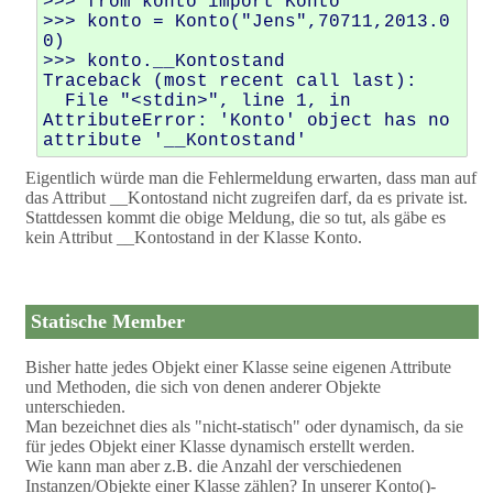
>>> from konto import Konto

>>> konto = Konto("Jens",70711,2013.0
0)

>>> konto.__Kontostand

Traceback (most recent call last):

  File "<stdin>", line 1, in 
AttributeError: 'Konto' object has no 
Eigentlich würde man die Fehlermeldung erwarten, dass man auf
das Attribut __Kontostand nicht zugreifen darf, da es private ist.
Stattdessen kommt die obige Meldung, die so tut, als gäbe es
kein Attribut __Kontostand in der Klasse Konto.
Statische Member
Bisher hatte jedes Objekt einer Klasse seine eigenen Attribute
und Methoden, die sich von denen anderer Objekte
unterschieden.
Man bezeichnet dies als "nicht-statisch" oder dynamisch, da sie
für jedes Objekt einer Klasse dynamisch erstellt werden.
Wie kann man aber z.B. die Anzahl der verschiedenen
Instanzen/Objekte einer Klasse zählen? In unserer Konto()-