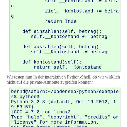
            self.__Kontostand -= betra
g 

            ziel.__Kontostand += betra
g 

            return True

    def einzahlen(self, betrag): 

       self.__Kontostand += betrag 

    def auszahlen(self, betrag): 

       self.__Kontostand -= betrag 

    def kontostand(self): 

Wir testen nun in der interaktiven Python-Shell, ob wir wirklich
nicht auf die private-Attribute zugreifen können:
bernd@saturn:~/bodenseo/python/example
s$ python3

Python 3.2.3 (default, Oct 19 2012, 1
9:53:57) 

[GCC 4.7.2] on linux2

Type "help", "copyright", "credits" or 
"license" for more information.
