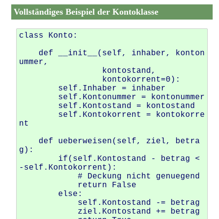
Vollständiges Beispiel der Kontoklasse
class Konto: 

    def __init__(self, inhaber, konton
ummer, 

                 kontostand, 

                 kontokorrent=0): 

        self.Inhaber = inhaber 

        self.Kontonummer = kontonummer 

        self.Kontostand = kontostand 

        self.Kontokorrent = kontokorre
nt

    def ueberweisen(self, ziel, betra
g):

        if(self.Kontostand - betrag < 
-self.Kontokorrent):

            # Deckung nicht genuegend

            return False  

        else: 

            self.Kontostand -= betrag 

            ziel.Kontostand += betrag 
