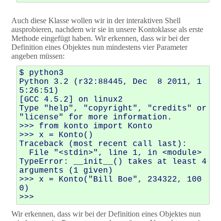
Auch diese Klasse wollen wir in der interaktiven Shell
ausprobieren, nachdem wir sie in unsere Kontoklasse als erste
Methode eingefügt haben. Wir erkennen, dass wir bei der
Definition eines Objektes nun mindestens vier Parameter
angeben müssen:
$ python3

Python 3.2 (r32:88445, Dec  8 2011, 1
5:26:51) 

[GCC 4.5.2] on linux2

Type "help", "copyright", "credits" or 
"license" for more information.

>>> from konto import Konto

>>> x = Konto()

Traceback (most recent call last):

  File "<stdin>", line 1, in <module>

TypeError: __init__() takes at least 4 
arguments (1 given)

>>> x = Konto("Bill Boe", 234322, 100
0)

Wir erkennen, dass wir bei der Definition eines Objektes nun