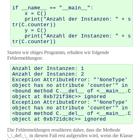
if __name__ == "__main__":

    x = C()

    print("Anzahl der Instanzen: " + s
tr(C.counter))

    y = C()

    print("Anzahl der Instanzen: " + s
Starten wir obiges Programm, erhalten wir folgende
Fehlermeldungen:
Anzahl der Instanzen: 1

Anzahl der Instanzen: 2

Exception AttributeError: "'NoneType' 
object has no attribute 'counter'" in 
<bound method C.__del__ of <__main__.C 
object at 0xb721f38c>> ignored

Exception AttributeError: "'NoneType' 
object has no attribute 'counter'" in 
<bound method C.__del__ of <__main__.C 
Die Fehlermeldungen resultieren daher, dass die Methode
\_\_del\_\_ in diesem Fall erst aufgerufen wird, wenn die Klasse