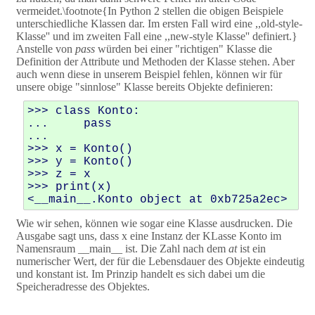
vermeidet.\footnote{In Python 2 stellen die obigen Beispiele
unterschiedliche Klassen dar. Im ersten Fall wird eine ,,old-style-
Klasse'' und im zweiten Fall eine ,,new-style Klasse'' definiert.}
Anstelle von
pass
würden bei einer "richtigen" Klasse die
Definition der Attribute und Methoden der Klasse stehen. Aber
auch wenn diese in unserem Beispiel fehlen, können wir für
unsere obige "sinnlose" Klasse bereits Objekte definieren:
>>> class Konto:

...     pass

... 

>>> x = Konto()

>>> y = Konto()

>>> z = x

>>> print(x)

Wie wir sehen, können wie sogar eine Klasse ausdrucken. Die
Ausgabe sagt uns, dass x eine Instanz der KLasse Konto im
Namensraum __main__ ist. Die Zahl nach dem
at
ist ein
numerischer Wert, der für die Lebensdauer des Objekte eindeutig
und konstant ist. Im Prinzip handelt es sich dabei um die
Speicheradresse des Objektes.