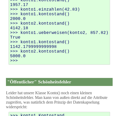
>>> konto1.kontostand()

1957.17

>>> konto1.einzahlen(42.83)

>>> konto1.kontostand()

2000.0

>>> konto2.kontostand()

4142.18

>>> konto1.ueberweisen(konto2, 857.82)

True

>>> konto1.kontostand()

1142.1799999999998

>>> konto2.kontostand()

5000.0

"Öffentlicher" Schönheitsfehler
Leider hat unsere Klasse Konto() noch einen kleinen
Schönheitsfehler. Man kann von außen direkt auf die Attribute
zugreifen, was natürlich dem Prinzip der Datenkapselung
widerspricht:
>>> konto1.Kontostand
