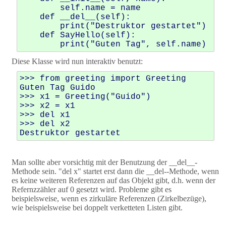
        self.name = name

    def __del__(self):

        print("Destruktor gestartet")

    def SayHello(self):

Diese Klasse wird nun interaktiv benutzt:
>>> from greeting import Greeting

Guten Tag Guido

>>> x1 = Greeting("Guido")

>>> x2 = x1

>>> del x1

>>> del x2

Man sollte aber vorsichtig mit der Benutzung der __del__-
Methode sein. "del x" startet erst dann die __del--Methode, wenn
es keine weiteren Referenzen auf das Objekt gibt, d.h. wenn der
Refernzzähler auf 0 gesetzt wird. Probleme gibt es
beispielsweise, wenn es zirkuläre Referenzen (Zirkelbezüge),
wie beispielsweise bei doppelt verketteten Listen gibt.