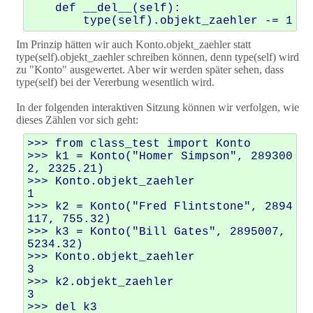
    def __del__(self):

Im Prinzip hätten wir auch Konto.objekt_zaehler statt
type(self).objekt_zaehler schreiben können, denn type(self) wird
zu "Konto" ausgewertet. Aber wir werden später sehen, dass
type(self) bei der Vererbung wesentlich wird.
In der folgenden interaktiven Sitzung können wir verfolgen, wie
dieses Zählen vor sich geht:
>>> from class_test import Konto

>>> k1 = Konto("Homer Simpson", 289300
2, 2325.21)

>>> Konto.objekt_zaehler

1

>>> k2 = Konto("Fred Flintstone", 2894
117, 755.32)

>>> k3 = Konto("Bill Gates", 2895007, 
5234.32)

>>> Konto.objekt_zaehler

3

>>> k2.objekt_zaehler

3

>>> del k3
