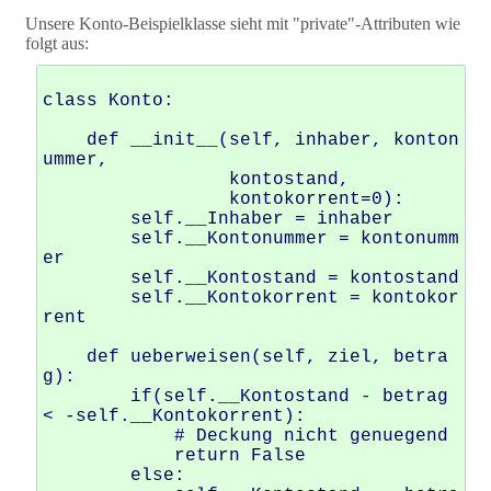
Unsere Konto-Beispielklasse sieht mit "private"-Attributen wie
folgt aus:
class Konto: 

    def __init__(self, inhaber, konton
ummer, 

                 kontostand, 

                 kontokorrent=0): 

        self.__Inhaber = inhaber 

        self.__Kontonummer = kontonumm
er 

        self.__Kontostand = kontostand 

        self.__Kontokorrent = kontokor
rent

    def ueberweisen(self, ziel, betra
g):

        if(self.__Kontostand - betrag 
< -self.__Kontokorrent):

            # Deckung nicht genuegend

            return False  

        else: 
