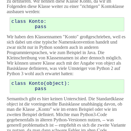
zu definieren. Wir nennen diese Klasse Konto, da wir im
Folgenden diese Klasse weiter zu einer "richtigen" Kontoklasse
ausbauen werden:
class Konto:

Wir haben den Klassennamen "Konto" großgeschrieben, weil es
sich dabei um eine typische Namenskonvention handelt und
zwar nicht nur in Python sondern auch in anderen
Programmiersprachen, wie zum Beispiel in Java. Die
Kleinschreibung von Klassennamen ist aber dennoch möglich.
Wir können unsere Klasse auch mit der Angabe von object als
Basisklasse definieren, was viele Umsteiger von Python 2 auf
Python 3 wohl auch erwartet hatten:
class Konto(object):

Semantisch gibt es hier keinen Unterschied. Die Standardklasse
object ist die voreingestellte Basisklasse unabhängig davon, ob
man die Klasse ,,Konto'' wie im ersten Beispiel oder wie im
zweiten Beispiel definiert. Möchte man Python3-Code
gegebenenfalls in älteren Python-Versionen nutzen, -- was
generell problematisch ist -- empfiehlt es sich die zweite Variante
zu nutzen, da man dann schwere Fehler im alten Code