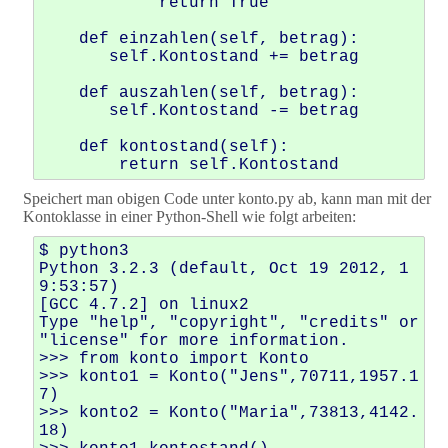
            return True

    def einzahlen(self, betrag): 

       self.Kontostand += betrag 

    def auszahlen(self, betrag): 

       self.Kontostand -= betrag 

    def kontostand(self): 

Speichert man obigen Code unter konto.py ab, kann man mit der
Kontoklasse in einer Python-Shell wie folgt arbeiten:
$ python3

Python 3.2.3 (default, Oct 19 2012, 1
9:53:57) 

[GCC 4.7.2] on linux2

Type "help", "copyright", "credits" or 
"license" for more information.

>>> from konto import Konto

>>> konto1 = Konto("Jens",70711,1957.1
7)

>>> konto2 = Konto("Maria",73813,4142.
18)
