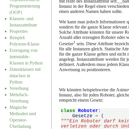
mit Hilfe des Instanzattribut self.__nam
Programmierung
Instanz in der Regel einen verschiede
einen anderen Namen haben sollte.
(OOP)
Klassen- und
Wie kann man jedoch Informationen spe
Instanzattribute
sondern für die ganze Klasse relevant s
Properties
Solche Attribute könnten für unsere Ro
Anzahl aller erzeugten Roboter oder 
Beispiel:
1
Gesetze
sein. Diese Attribute bezeich
Polynom-Klasse
für alle Instanzen gleich. Statische At
Erzeugung von
für die ganze Klasse gelten und nicht n
immutable-
angelegt. Instanzattribute werden für 
Klassen in Python
definiert. Außerdem muss jedem Klassen
Datenklassen mit
Anweisung zu positionieren.
dataclass in
Python
Vererbung
Wir könnten beispielsweise die Asimow
Mehrfach-
Instanz, also für jeden Roboter, gleic
entspricht einem Gesetz:
Vererbung
Magische
class
Roboter
:
Methoden und
Gesetze
=
(
Operator-
"""Ein Roboter darf kei
verletzen oder durch Un
Überladung