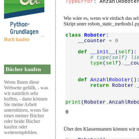
TypeError
: AnzahlRobote
Wie wäre es, wenn wir einfach das se
Skript unter robots_static_methods1.p
class
Roboter
:
Buch kaufen
__counter
=
0
def
__init__
(
self
):
# type(self) li
type
(
self
)
.
__co
Bücher kaufen
def
AnzahlRoboter
()
Wenn Ihnen diese
return
Roboter
.
Webseite gefällt, - was
wir natürlich sehr
hoffen, - dann können
print
(
Roboter
.
AnzahlRob
Sie meine Arbeit
unterstützen, wenn Sie
eines meiner Bücher
oder beide Bücher
kaufen oder
Über den Klassennamen können wir nun
weiterempfehlen.