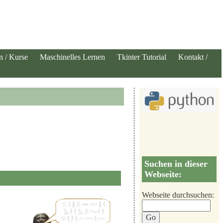
n / Kurse
Maschinelles Lernen
Tkinter Tutorial
Kontakt /
Suchen in dieser
Webseite:
Webseite durchsuchen: