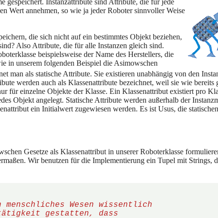
e gespeichert. Instanzattribute sind Attribute, die für jede
nen Wert annehmen, so wie ja jeder Roboter sinnvoller Weise
ichern, die sich nicht auf ein bestimmtes Objekt beziehen,
ind? Also Attribute, die für alle Instanzen gleich sind.
boterklasse beispielsweise der Name des Herstellers, die
wie in unserem folgenden Beispiel die Asimowschen
net man als statische Attribute. Sie existieren unabhängig von den Insta
tribute werden auch als Klassenattribute bezeichnet, weil sie wie bereit
ur für einzelne Objekte der Klasse. Ein Klassenattribut existiert pro Kl
jedes Objekt angelegt. Statische Attribute werden außerhalb der Instan
attribut ein Initialwert zugewiesen werden. Es ist Usus, die statische
schen Gesetze als Klassenattribut in unserer Roboterklasse formulieren
hermaßen. Wir benutzen für die Implementierung ein Tupel mit Strings, 
n menschliches Wesen wissentlich
tätigkeit gestatten, dass