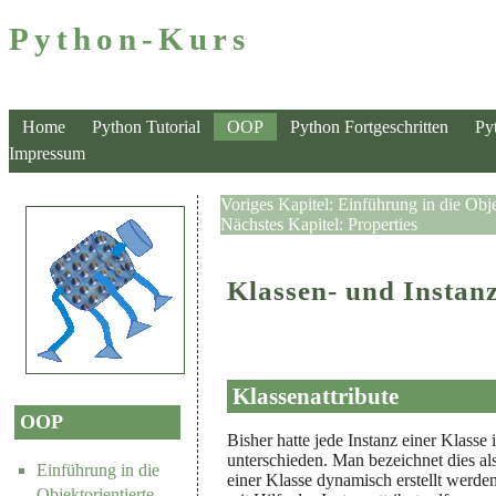
Python-Kurs
Home
Python Tutorial
OOP
Python Fortgeschritten
Py
Impressum
Voriges Kapitel:
Einführung in die Obj
Nächstes Kapitel:
Properties
Klassen- und Instanz
Klassenattribute
OOP
Bisher hatte jede Instanz einer Klasse 
unterschieden. Man bezeichnet dies als ,
Einführung in die
einer Klasse dynamisch erstellt werde
Objektorientierte