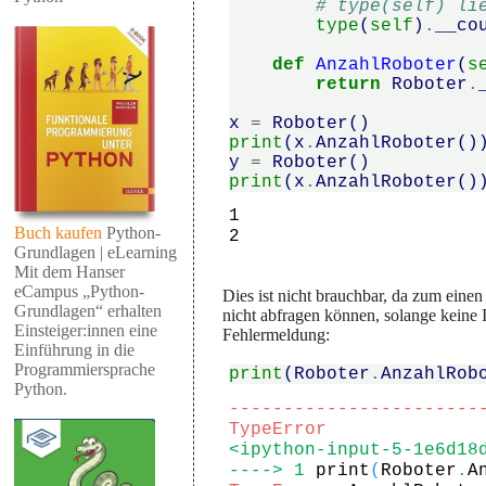
# type(self) li
type
(
self
)
.
__co
def
AnzahlRoboter
(
s
return
Roboter
.
x
=
Roboter
()
print
(
x
.
AnzahlRoboter
()
y
=
Roboter
()
print
(
x
.
AnzahlRoboter
()
1

Buch kaufen
Python-
Grundlagen | eLearning
Mit dem Hanser
eCampus „Python-
Dies ist nicht brauchbar, da zum einen
Grundlagen“ erhalten
nicht abfragen können, solange keine
Einsteiger:innen eine
Fehlermeldung:
Einführung in die
Programmiersprache
print
(
Roboter
.
AnzahlRob
Python.
-----------------------
TypeError
<ipython-input-5-1e6d18
----> 1
print
(
Roboter
.
A