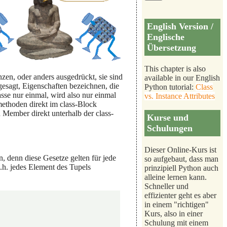
English Version /
Englische
Übersetzung
This chapter is also
nzen, oder anders ausgedrückt, sie sind
available in our English
s gesagt, Eigenschaften bezeichnen, die
Python tutorial:
Class
asse nur einmal, wird also nur einmal
vs. Instance Attributes
zmethoden direkt im class-Block
n Member direkt unterhalb der class-
Kurse und
Schulungen
Dieser Online-Kurs ist
, denn diese Gesetze gelten für jede
so aufgebaut, dass man
d.h. jedes Element des Tupels
prinzipiell Python auch
alleine lernen kann.
Schneller und
effizienter geht es aber
in einem "richtigen"
Kurs, also in einer
Schulung mit einem