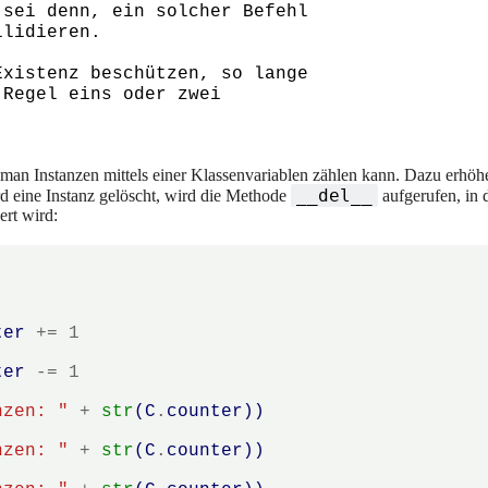
sei denn, ein solcher Befehl 

lidieren.

xistenz beschützen, so lange

Regel eins oder zwei 

 man Instanzen mittels einer Klassenvariablen zählen kann. Dazu erhöhe
__del__
ird eine Instanz gelöscht, wird die Methode
aufgerufen, in 
ert wird:
ter
+=
1
ter
-=
1
nzen: "
+
str
(
C
.
counter
))
nzen: "
+
str
(
C
.
counter
))