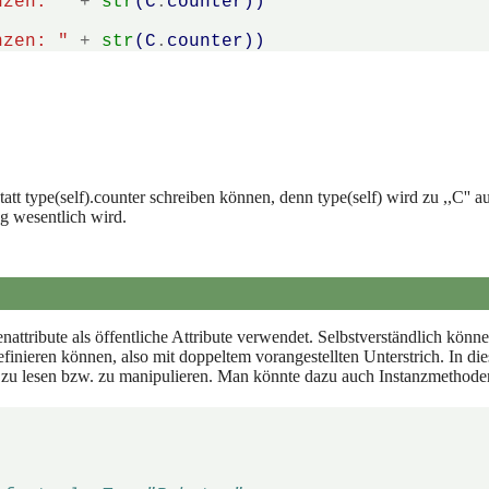
nzen: "
+
str
(
C
.
counter
))
nzen: "
+
str
(
C
.
counter
))
tatt type(self).counter schreiben können, denn type(self) wird zu ,,C'' 
ng wesentlich wird.
nattribute als öffentliche Attribute verwendet. Selbstverständlich könn
definieren können, also mit doppeltem vorangestellten Unterstrich. In d
zu lesen bzw. zu manipulieren. Man könnte dazu auch Instanzmethode