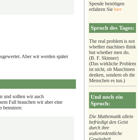
Spende benötigen
erfahren Sie
hier
Spruch des Tages:
The real problem is not
whether machines think
but whether men do.
ausgewertet. Aber wir werden später
(B. F. Skinner)
(Das wirkliche Problem
ist nicht, ob Maschinen
denken, sondern ob die
Menschen es tun.)
Und noch ein
en und sollten wir auch
iesem Fall brauchen wir aber eine
Spruch:
n benutzen:
Die Mathematik allein
befriedigt den Geist
durch ihre
außerordentliche
Gewissheit.