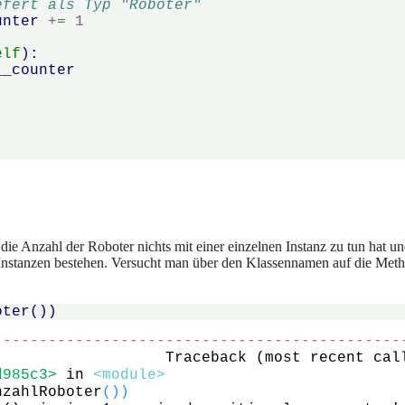
efert als Typ "Roboter"
unter
+=
1
elf
):
__counter
)
)
 die Anzahl der Roboter nichts mit einer einzelnen Instanz zu tun hat 
 Instanzen bestehen. Versucht man über den Klassennamen auf die Meth
oter
())
---------------------------------------------
d985c3>
 in 
<module>
nzahlRoboter
(
)
)