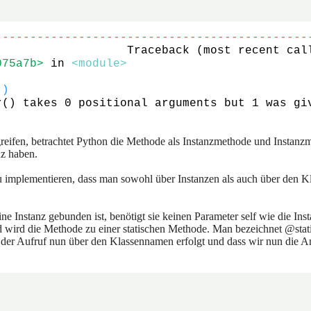
---------------------------------------------
075a7b>
 in 
<module>
(
)
r() takes 0 positional arguments but 1 was gi
reifen, betrachtet Python die Methode als Instanzmethode und Instanz
nz haben.
 implementieren, dass man sowohl über Instanzen als auch über den K
ine Instanz gebunden ist, benötigt sie keinen Parameter self wie die Ins
ird die Methode zu einer statischen Methode. Man bezeichnet @stati
s der Aufruf nun über den Klassennamen erfolgt und dass wir nun die A