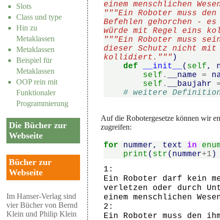
einem menschlichen Wese
Slots
"""Ein Roboter muss den
Class und type
Befehlen gehorchen - es
Hin zu
würde mit Regel eins ko
Metaklassen
"""Ein Roboter muss sei
dieser Schutz nicht mit
Metaklassen
kollidiert."""
)
Beispiel für
def
__init__
(
self
,
Metaklassen
self
.
__name
=
n
OOP rein mit
self
.
__baujahr
# weitere Definitio
Funktionaler
Programmierung
Auf die Robotergesetze können wir ent
Die Bücher zur
zugreifen:
Webseite
for
nummer
,
text
in
enu
print
(
str
(
nummer
+
1
)
Bücher zur
1:

Webseite
Ein Roboter darf kein me
verletzen oder durch Unt
Im Hanser-Verlag sind
einem menschlichen Wesen
vier Bücher von Bernd
2:

Klein und Philip Klein
Ein Roboter muss den ihm