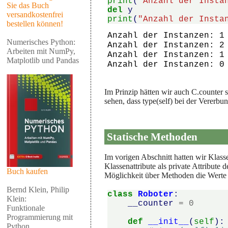
print
(
"Anzahl der Insta
Sie das Buch
del
y
versandkostenfrei
print
(
"Anzahl der Insta
bestellen können!
Anzahl der Instanzen: 1

Numerisches Python:
Anzahl der Instanzen: 2

Arbeiten mit NumPy,
Anzahl der Instanzen: 1

Matplotlib und Pandas
Im Prinzip hätten wir auch C.counter s
sehen, dass type(self) bei der Vererbu
Statische Methoden
Im vorigen Abschnitt hatten wir Klasse
Klassenattribute als private Attribute 
Buch kaufen
Möglichkeit über Methoden die Werte 
Bernd Klein, Philip
class
Roboter
:
Klein:
__counter
=
0
Funktionale
Programmierung mit
def
__init__
(
self
):
Python