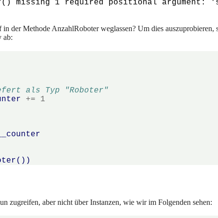
r() missing 1 required positional argument: '
lf in der Methode AnzahlRoboter weglassen? Um dies auszuprobieren, s
y ab:
efert als Typ "Roboter"
unter
+=
1
:
__counter
oter
())
 zugreifen, aber nicht über Instanzen, wie wir im Folgenden sehen: