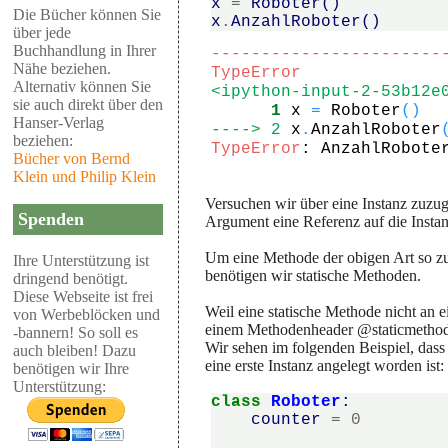
x
=
Roboter
()
Die Bücher können Sie
x
.
AnzahlRoboter
()
über jede
Buchhandlung in Ihrer
-----------------------
Nähe beziehen.
TypeError
Alternativ können Sie
<ipython-input-2-53b12e
sie auch direkt über den
      1
 x 
=
 Roboter
(
)
Hanser-Verlag
----> 2
x
.
AnzahlRoboter
beziehen:
TypeError
: AnzahlRobote
Bücher von Bernd
Klein und Philip Klein
Versuchen wir über eine Instanz zuzug
Spenden
Argument eine Referenz auf die Insta
Um eine Methode der obigen Art so zu
Ihre Unterstützung ist
benötigen wir statische Methoden.
dringend benötigt.
Diese Webseite ist frei
Weil eine statische Methode nicht an e
von Werbeblöcken und
einem Methodenheader @staticmethod w
-bannern! So soll es
Wir sehen im folgenden Beispiel, das
auch bleiben! Dazu
eine erste Instanz angelegt worden ist:
benötigen wir Ihre
Unterstützung:
class
Roboter
:
counter
=
0