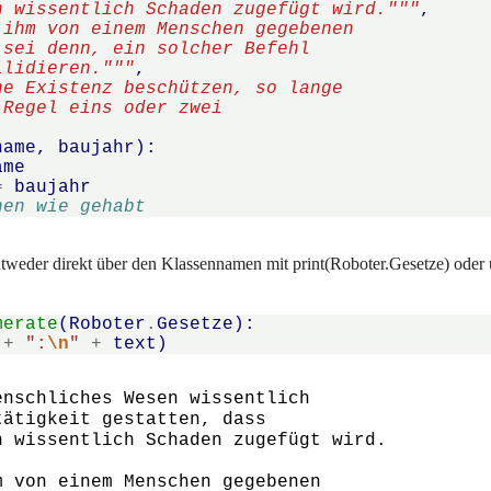
n wissentlich Schaden zugefügt wird."""
,
 ihm von einem Menschen gegebenen
 sei denn, ein solcher Befehl 
llidieren."""
,
ne Existenz beschützen, so lange
 Regel eins oder zwei 
name
,
baujahr
):
ame
=
baujahr
nen wie gehabt
weder direkt über den Klassennamen mit print(Roboter.Gesetze) oder ü
merate
(
Roboter
.
Gesetze
):
+
":
\n
"
+
text
)
nschliches Wesen wissentlich

ätigkeit gestatten, dass

 wissentlich Schaden zugefügt wird.

 von einem Menschen gegebenen
