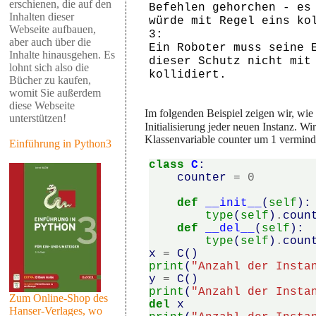
erschienen, die auf den
Befehlen gehorchen - es 
Inhalten dieser
würde mit Regel eins kol
Webseite aufbauen,
3:

aber auch über die
Ein Roboter muss seine E
Inhalte hinausgehen. Es
dieser Schutz nicht mit 
lohnt sich also die
Bücher zu kaufen,
womit Sie außerdem
diese Webseite
Im folgenden Beispiel zeigen wir, wie
unterstützen!
Initialisierung jeder neuen Instanz. W
Klassenvariable counter um 1 vermind
Einführung in Python3
class
C
:
counter
=
0
def
__init__
(
self
):
type
(
self
)
.
coun
def
__del__
(
self
):
type
(
self
)
.
coun
x
=
C
()
print
(
"Anzahl der Insta
y
=
C
()
print
(
"Anzahl der Insta
Zum Online-Shop des
del
x
Hanser-Verlages, wo