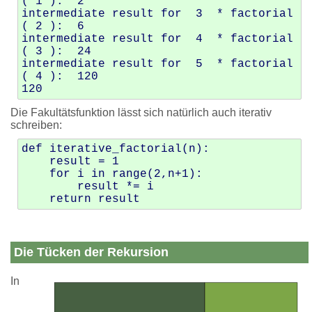
( 1 ):  2

intermediate result for  3  * factorial
( 2 ):  6

intermediate result for  4  * factorial
( 3 ):  24

intermediate result for  5  * factorial
( 4 ):  120

Die Fakultätsfunktion lässt sich natürlich auch iterativ
schreiben:
def iterative_factorial(n):

    result = 1

    for i in range(2,n+1):

        result *= i

Die Tücken der Rekursion
In