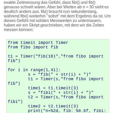
exakte Zeitmessung das Gefühl, dass fibi() und fib()
genauso schnell wären. Aber bei Werten ab n = 30 sieht es
deutlich anders aus. fib() braucht nun sekundenlang,
während fibi() weiterhin "sofort" mit dem Ergebnis da ist. Um
dieses Gefühl mit soliden Messwerten zu untermauern,
haben wir ein Skript geschrieben, mit dem wir die Zeiten
messen können:
from timeit import Timer

from fibo import fib

t1 = Timer("fib(10)","from fibo import 
fib")

for i in range(1,41):

	s = "fib(" + str(i) + ")"

	t1 = Timer(s,"from fibo import 
fib")

	time1 = t1.timeit(3)

	s = "fibi(" + str(i) + ")"

	t2 = Timer(s,"from fibo import 
fibi")

	time2 = t2.timeit(3)

	print("n=%2d, fib: %8.6f, fibi:  