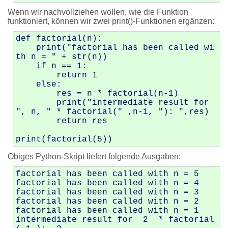
Wenn wir nachvollziehen wollen, wie die Funktion
funktioniert, können wir zwei print()-Funktionen ergänzen:
def factorial(n):

    print("factorial has been called wi
th n = " + str(n))

    if n == 1:

        return 1

    else:

        res = n * factorial(n-1)

        print("intermediate result for 
", n, " * factorial(" ,n-1, "): ",res)

        return res	

Obiges Python-Skript liefert folgende Ausgaben:
factorial has been called with n = 5

factorial has been called with n = 4

factorial has been called with n = 3

factorial has been called with n = 2

factorial has been called with n = 1

intermediate result for  2  * factorial