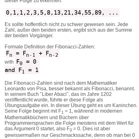
dieser Folge zu erkennen:
0,1,1,2,3,5,8,13,21,34,55,89, ...
Es sollte hoffentlich nicht zu schwer gewesen sein. Jede
Zahl, außer den beiden ersten, ergibt sich aus der Summe
der beiden Vorgänger.
Formale Definition der Fibonacci-Zahlen:
F
 = F
 + F
n
n-1
n-2
F
 = 0 

with
0
and F
 = 1
1
Die Fibonacci-Zahlen sind nach dem Mathematiker
Leonardo von Pisa, besser bekannt als Fibonacci, benannt.
In seinem Buch "Liber Abaci", das im Jahre 1202
veröffentlicht wurde, führte er diese Folge als
Übungsaufgabe ein. In dieser Übung geht es um Kaninchen.
Seine Folge beginnt mit F
= 1, während in modernen
1
Mathematikbüchern und Büchern über
Programmiersprachen die Folge meistens mit dem Wert für
das Argument 0 startet, also F
= 0. Dies ist aber
0
gewissermaßen nur Geschmackssache, denn ob man bei 0