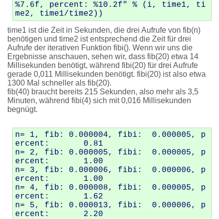
%7.6f, percent: %10.2f" % (i, time1, ti
time1 ist die Zeit in Sekunden, die drei Aufrufe von fib(n)
benötigen und time2 ist entsprechend die Zeit für drei
Aufrufe der iterativen Funktion fibi(). Wenn wir uns die
Ergebnisse anschauen, sehen wir, dass fib(20) etwa 14
Millisekunden benötigt, während fibi(20) für drei Aufrufe
gerade 0,011 Millisekunden benötigt. fibi(20) ist also etwa
1300 Mal schneller als fib(20).
fib(40) braucht bereits 215 Sekunden, also mehr als 3,5
Minuten, während fibi(4) sich mit 0,016 Millisekunden
begnügt.
n= 1, fib: 0.000004, fibi:  0.000005, p
ercent:       0.81

n= 2, fib: 0.000005, fibi:  0.000005, p
ercent:       1.00

n= 3, fib: 0.000006, fibi:  0.000006, p
ercent:       1.00

n= 4, fib: 0.000008, fibi:  0.000005, p
ercent:       1.62

n= 5, fib: 0.000013, fibi:  0.000006, p
ercent:       2.20
