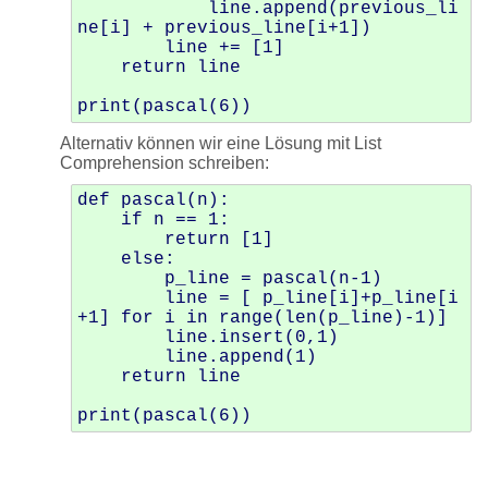
            line.append(previous_li
ne[i] + previous_line[i+1])

        line += [1]

    return line

Alternativ können wir eine Lösung mit List
Comprehension schreiben:
def pascal(n):

    if n == 1:

        return [1]

    else:

        p_line = pascal(n-1)

        line = [ p_line[i]+p_line[i
+1] for i in range(len(p_line)-1)]

        line.insert(0,1)

        line.append(1)

    return line
