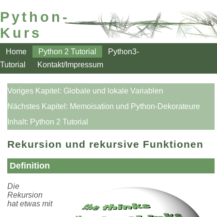
Python-
Kurs
Home
Python 2 Tutorial
Python3-
Tutorial
Kontakt/Impressum
Voriges Kapitel:
Globale und lokale Variablen
Nächstes Kapitel:
Memoisation und Python-Dekorateure
Inhalt:
Python 2 Tutorial
Rekursion und rekursive Funktionen
Definition
Die
Rekursion
hat etwas mit