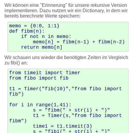
Wir können eine "Erinnerung" für unsere rekursive Version
implementieren. Dazu nutzen wir ein Dictionary, in dem wir
bereits berechnete Werte speichern:
memo = {0:0, 1:1}

def fibm(n):

    if not n in memo:

        memo[n] = fibm(n-1) + fibm(n-2)

Wir schauen uns wieder die benötigten Zeiten im Vergleich
zu fibi() an:
from timeit import Timer

from fibo import fib

t1 = Timer("fib(10)","from fibo import 
fib")

for i in range(1,41):

	s = "fibm(" + str(i) + ")"

	t1 = Timer(s,"from fibo import 
fibm")

	time1 = t1.timeit(3)

	s = "fibi(" + str(i) + ")"
