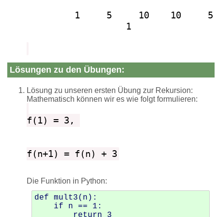
         1     5     10    10     5 
   1
Lösungen zu den Übungen:
Lösung zu unseren ersten Übung zur Rekursion:
Mathematisch können wir es wie folgt formulieren:
Die Funktion in Python:
def mult3(n):

    if n == 1:

        return 3
