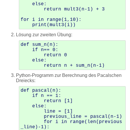
    else:

        return mult3(n-1) + 3

for i in range(1,10):

Lösung zur zweiten Übung:
def sum_n(n):

    if n== 0:

        return 0

    else:

Python-Programm zur Berechnung des Pacalschen
Dreiecks:
def pascal(n):

    if n == 1:

        return [1]

    else:

        line = [1]

        previous_line = pascal(n-1)

        for i in range(len(previous
_line)-1):
