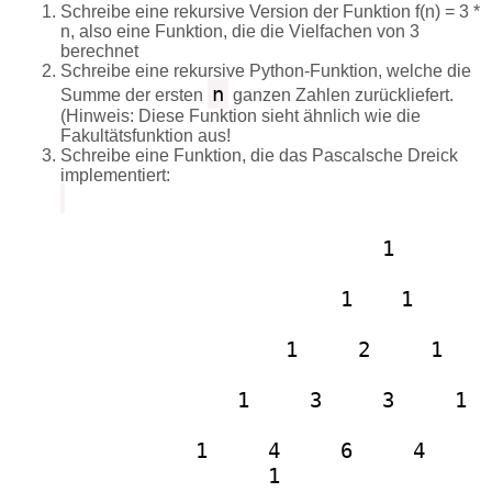
Schreibe eine rekursive Version der Funktion f(n) = 3 *
n, also eine Funktion, die die Vielfachen von 3
berechnet
Schreibe eine rekursive Python-Funktion, welche die
n
Summe der ersten
ganzen Zahlen zurückliefert.
(Hinweis: Diese Funktion sieht ähnlich wie die
Fakultätsfunktion aus!
Schreibe eine Funktion, die das Pascalsche Dreick
implementiert:
                   1
                 1    1
               1     2     1
             1     3     3     1
           1     4     6     4     
1