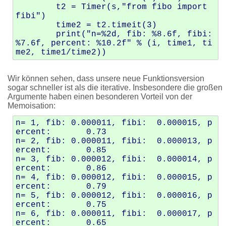
	t2 = Timer(s,"from fibo import 
fibi")

	time2 = t2.timeit(3)

	print("n=%2d, fib: %8.6f, fibi:  
%7.6f, percent: %10.2f" % (i, time1, ti
Wir können sehen, dass unsere neue Funktionsversion
sogar schneller ist als die iterative. Insbesondere die großen
Argumente haben einen besonderen Vorteil von der
Memoisation:
n= 1, fib: 0.000011, fibi:  0.000015, p
ercent:       0.73

n= 2, fib: 0.000011, fibi:  0.000013, p
ercent:       0.85

n= 3, fib: 0.000012, fibi:  0.000014, p
ercent:       0.86

n= 4, fib: 0.000012, fibi:  0.000015, p
ercent:       0.79

n= 5, fib: 0.000012, fibi:  0.000016, p
ercent:       0.75

n= 6, fib: 0.000011, fibi:  0.000017, p
ercent:       0.65
