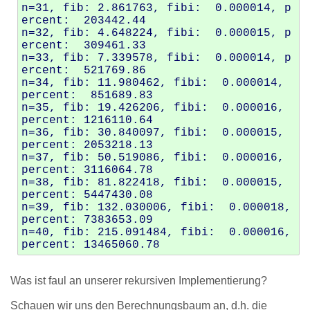
n=31, fib: 2.861763, fibi:  0.000014, p
ercent:  203442.44

n=32, fib: 4.648224, fibi:  0.000015, p
ercent:  309461.33

n=33, fib: 7.339578, fibi:  0.000014, p
ercent:  521769.86

n=34, fib: 11.980462, fibi:  0.000014, 
percent:  851689.83

n=35, fib: 19.426206, fibi:  0.000016, 
percent: 1216110.64

n=36, fib: 30.840097, fibi:  0.000015, 
percent: 2053218.13

n=37, fib: 50.519086, fibi:  0.000016, 
percent: 3116064.78

n=38, fib: 81.822418, fibi:  0.000015, 
percent: 5447430.08

n=39, fib: 132.030006, fibi:  0.000018, 
percent: 7383653.09

n=40, fib: 215.091484, fibi:  0.000016, 
Was ist faul an unserer rekursiven Implementierung?
Schauen wir uns den Berechnungsbaum an, d.h. die