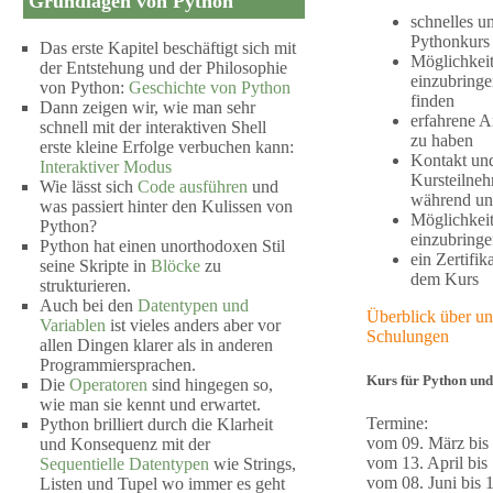
Grundlagen von Python
schnelles u
Pythonkurs 
Das erste Kapitel beschäftigt sich mit
Möglichkei
der Entstehung und der Philosophie
einzubring
von Python:
Geschichte von Python
finden
Dann zeigen wir, wie man sehr
erfahrene A
schnell mit der interaktiven Shell
zu haben
erste kleine Erfolge verbuchen kann:
Kontakt und
Interaktiver Modus
Kursteilne
Wie lässt sich
Code ausführen
und
während un
was passiert hinter den Kulissen von
Möglichkei
Python?
einzubringe
Python hat einen unorthodoxen Stil
ein Zertifi
seine Skripte in
Blöcke
zu
dem Kurs
strukturieren.
Auch bei den
Datentypen und
Überblick über un
Variablen
ist vieles anders aber vor
Schulungen
allen Dingen klarer als in anderen
Programmiersprachen.
Kurs für Python und
Die
Operatoren
sind hingegen so,
wie man sie kennt und erwartet.
Termine:
Python brilliert durch die Klarheit
vom 09. März bis
und Konsequenz mit der
vom 13. April bis 
Sequentielle Datentypen
wie Strings,
vom 08. Juni bis 1
Listen und Tupel wo immer es geht