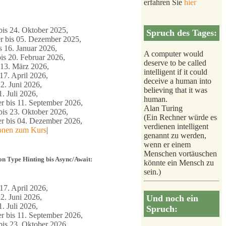
erfahren Sie
hier
is 24. Oktober 2025,
Spruch des Tages:
 bis 05. Dezember 2025,
s 16. Januar 2026,
A computer would
is 20. Februar 2026,
deserve to be called
 13. März 2026,
intelligent if it could
17. April 2026,
deceive a human into
2. Juni 2026,
believing that it was
1. Juli 2026,
human.
r bis 11. September 2026,
Alan Turing
is 23. Oktober 2026,
(Ein Rechner würde es
 bis 04. Dezember 2026,
verdienen intelligent
ionen zum Kurs
|
genannt zu werden,
wenn er einem
Menschen vortäuschen
n Type Hinting bis Async/Await:
könnte ein Mensch zu
sein.)
17. April 2026,
2. Juni 2026,
Und noch ein
1. Juli 2026,
Spruch:
r bis 11. September 2026,
is 23. Oktober 2026,