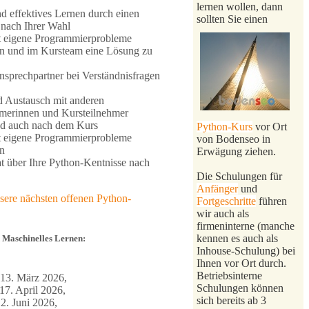
lernen wollen, dann
nd effektives Lernen durch einen
sollten Sie einen
nach Ihrer Wahl
t eigene Programmierprobleme
en und im Kursteam eine Lösung zu
nsprechpartner bei Verständnisfragen
 Austausch mit anderen
hmerinnen und Kursteilnehmer
d auch nach dem Kurs
Python-Kurs
vor Ort
t eigene Programmierprobleme
von Bodenseo in
n
Erwägung ziehen.
kat über Ihre Python-Kentnisse nach
Die Schulungen für
Anfänger
und
sere nächsten offenen Python-
Fortgeschritte
führen
wir auch als
firmeninterne (manche
kennen es auch als
 Maschinelles Lernen:
Inhouse-Schulung) bei
Ihnen vor Ort durch.
Betriebsinterne
 13. März 2026,
Schulungen können
17. April 2026,
sich bereits ab 3
2. Juni 2026,