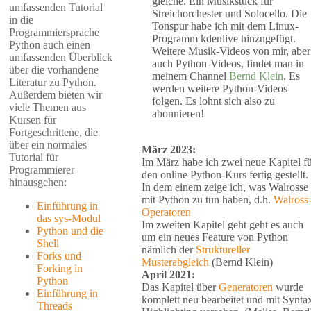
gleiche. Ein Musikstück für
umfassenden Tutorial
Streichorchester und Solocello. Die
in die
Tonspur habe ich mit dem Linux-
Programmiersprache
Programm kdenlive hinzugefügt.
Python auch einen
Weitere Musik-Videos von mir, aber
umfassenden Überblick
auch Python-Videos, findet man in
über die vorhandene
meinem Channel
Bernd Klein
. Es
Literatur zu Python.
werden weitere Python-Videos
Außerdem bieten wir
folgen. Es lohnt sich also zu
viele Themen aus
abonnieren!
Kursen für
Fortgeschrittene, die
über ein normales
März 2023:
Tutorial für
Im März habe ich zwei neue Kapitel f
Programmierer
den online Python-Kurs fertig gestellt.
hinausgehen:
In dem einem zeige ich, was Walrosse
mit Python zu tun haben, d.h.
Walross
Einführung in
Operatoren
das sys-Modul
Im zweiten Kapitel geht geht es auch
Python und die
um ein neues Feature von Python
Shell
nämlich der
Struktureller
Forks und
Musterabgleich
(Bernd Klein)
Forking in
April 2021:
Python
Das Kapitel über
Generatoren
wurde
Einführung in
komplett neu bearbeitet und mit Synta
Threads