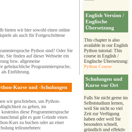
English Version /
Englische
Übersetzung
lb bieten wir hier sowohl einen online
piele als auch für Fortgeschrittene
This chapter is also
available in our English
ogrammiersprache Python sind? Oder Sie
Python tutorial: This
e, Sie finden auf dieser Webseite ein
course in English /
erung bzw. allgemeine
Englische Übersetzung:
ere gebräuchliche Programmiersprache,
Python Course
l
als Einführung.
Schulungen und
Kurse vor Ort
ython-Kurse und -Schulungen
Falls Sie nicht gerne im
ben wir geschrieben, um Python-
Selbststudium lernen,
 Möglichkeit zu geben, im
weil Sie nicht so viel
 kostenlos diese Programmiersprache
Zeit zur Verfügung
 manchmal gibt es gute Gründe einen
haben oder weil Sie
thon-Kurs zu buchen oder an einer
besonders schnell,
chulung teilzunehmen:
gründlich und effektiv