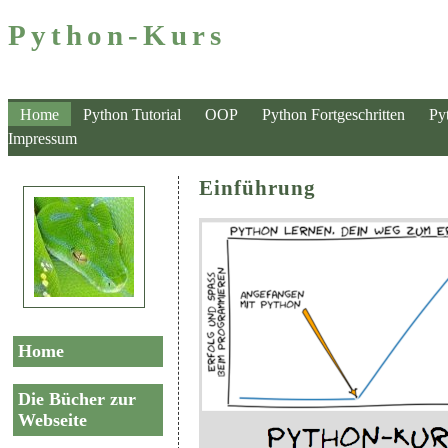
Python-Kurs
Home
Python Tutorial
OOP
Python Fortgeschritten
Py
Impressum
Einführung
Home
Die Bücher zur
Webseite