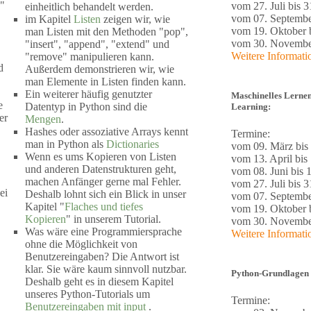
"
vom 27. Juli bis 3
einheitlich behandelt werden.
vom 07. Septembe
im Kapitel
Listen
zeigen wir, wie
vom 19. Oktober b
man Listen mit den Methoden "pop",
vom 30. November
"insert", "append", "extend" und
Weitere Informat
"remove" manipulieren kann.
d
Außerdem demonstrieren wir, wie
man Elemente in Listen finden kann.
Ein weiterer häufig genutzter
Maschinelles Lernen
e
Datentyp in Python sind die
Learning:
er
Mengen
.
Hashes oder assoziative Arrays kennt
Termine:
man in Python als
Dictionaries
vom 09. März bis
Wenn es ums Kopieren von Listen
vom 13. April bis 
und anderen Datenstrukturen geht,
vom 08. Juni bis 1
machen Anfänger gerne mal Fehler.
vom 27. Juli bis 3
ei
Deshalb lohnt sich ein Blick in unser
vom 07. Septembe
Kapitel "
Flaches und tiefes
vom 19. Oktober b
Kopieren
" in unserem Tutorial.
vom 30. November
Was wäre eine Programmiersprache
Weitere Informat
ohne die Möglichkeit von
Benutzereingaben? Die Antwort ist
klar. Sie wäre kaum sinnvoll nutzbar.
Python-Grundlagen 
Deshalb geht es in diesem Kapitel
unseres Python-Tutorials um
Termine:
Benutzereingaben mit input
.