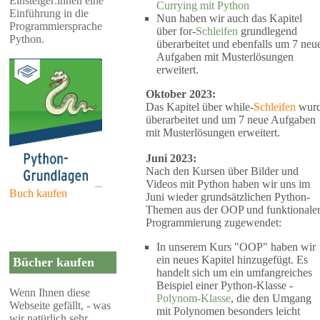
Einsteiger:innen eine
Currying mit Python
Einführung in die
Nun haben wir auch das Kapitel
Programmiersprache
über for-
Schleifen
grundlegend
Python.
überarbeitet und ebenfalls um 7 neu
Aufgaben mit Musterlösungen
erweitert.
Oktober 2023:
Das Kapitel über while-
Schleifen
wur
überarbeitet und um 7 neue Aufgaben
mit Musterlösungen erweitert.
Juni 2023:
Nach den Kursen über Bilder und
Videos mit Python haben wir uns im
Buch kaufen
Juni wieder grundsätzlichen Python-
Themen aus der OOP und funktionale
Programmierung zugewendet:
In unserem Kurs "OOP" haben wir
ein neues Kapitel hinzugefügt. Es
Bücher kaufen
handelt sich um ein umfangreiches
Beispiel einer Python-Klasse -
Wenn Ihnen diese
Polynom-Klasse
, die den Umgang
Webseite gefällt, - was
mit Polynomen besonders leicht
wir natürlich sehr