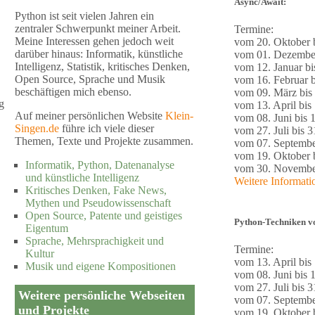
Async/Await:
Python ist seit vielen Jahren ein
zentraler Schwerpunkt meiner Arbeit.
Termine:
Meine Interessen gehen jedoch weit
vom 20. Oktober b
darüber hinaus: Informatik, künstliche
vom 01. Dezember
Intelligenz, Statistik, kritisches Denken,
vom 12. Januar bi
Open Source, Sprache und Musik
vom 16. Februar b
beschäftigen mich ebenso.
vom 09. März bis
g
vom 13. April bis 
Auf meiner persönlichen Website
Klein-
vom 08. Juni bis 1
Singen.de
führe ich viele dieser
vom 27. Juli bis 3
Themen, Texte und Projekte zusammen.
vom 07. Septembe
vom 19. Oktober b
Informatik, Python, Datenanalyse
vom 30. November
und künstliche Intelligenz
Weitere Informat
Kritisches Denken, Fake News,
Mythen und Pseudowissenschaft
Open Source, Patente und geistiges
Python-Techniken vo
Eigentum
Sprache, Mehrsprachigkeit und
Termine:
Kultur
vom 13. April bis 
Musik und eigene Kompositionen
vom 08. Juni bis 1
vom 27. Juli bis 3
Weitere persönliche Webseiten
vom 07. Septembe
und Projekte
vom 19. Oktober b