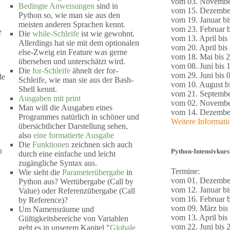
vom 03. November
Bedingte Anweisungen
sind in
vom 15. Dezember
Python so, wie man sie aus den
vom 19. Januar bi
meisten anderen Sprachen kennt.
vom 23. Februar b
e
Die
while-Schleife
ist wie gewohnt.
vom 13. April bis 
Allerdings hat sie mit dem optionalen
vom 20. April bis 
else-Zweig ein Feature was gerne
vom 18. Mai bis 2
übersehen und unterschätzt wird.
vom 08. Juni bis 1
Die
for-Schleife
ähnelt der for-
vom 29. Juni bis 0
de
Schleife, wie man sie aus der Bash-
vom 10. August bi
Shell kennt.
vom 21. Septembe
Ausgaben mit print
vom 02. November
Man will die Ausgaben eines
vom 14. Dezember
Programmes natürlich in schöner und
Weitere Informat
übersichtlicher Darstellung sehen,
also
eine formatierte Ausgabe
Die
Funktionen
zeichnen sich auch
n
Python-Intensivkurs
durch eine einfache und leicht
zugängliche Syntax aus.
Termine:
Wie sieht die
Parameterübergabe
in
vom 01. Dezember
Python aus? Wertübergabe (Call by
vom 12. Januar bi
Value) oder Referenzübergabe (Call
vom 16. Februar b
by Reference)?
vom 09. März bis
Um Namensräume und
vom 13. April bis 
Gültigkeitsbereiche von Variablen
vom 22. Juni bis 2
geht es in unserem Kapitel "
Globale