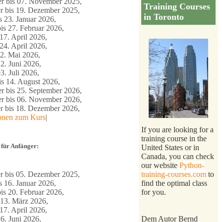
 bis 07. November 2025,
Training Courses
 bis 19. Dezember 2025,
in Toronto
s 23. Januar 2026,
is 27. Februar 2026,
17. April 2026,
24. April 2026,
2. Mai 2026,
2. Juni 2026,
3. Juli 2026,
s 14. August 2026,
r bis 25. September 2026,
 bis 06. November 2026,
 bis 18. Dezember 2026,
ionen zum Kurs
|
If you are looking for a
training course in the
 für Anfänger:
United States or in
Canada, you can check
our website
Python-
 bis 05. Dezember 2025,
training-courses.com
to
s 16. Januar 2026,
find the optimal class
is 20. Februar 2026,
for you.
 13. März 2026,
17. April 2026,
6. Juni 2026,
Dem Autor Bernd