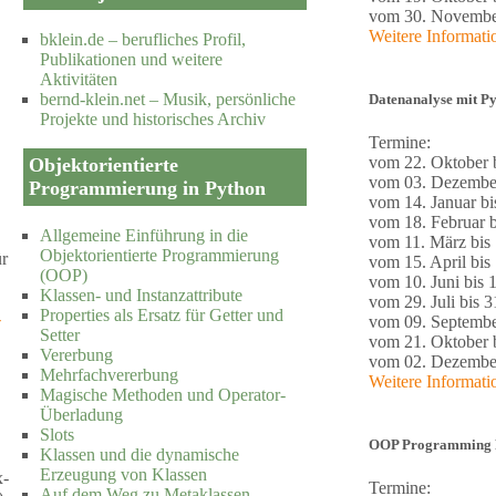
vom 30. November
Weitere Informat
bklein.de – berufliches Profil,
Publikationen und weitere
Aktivitäten
bernd-klein.net – Musik, persönliche
Datenanalyse mit Py
Projekte und historisches Archiv
Termine:
vom 22. Oktober b
Objektorientierte
vom 03. Dezember
Programmierung in Python
vom 14. Januar bi
vom 18. Februar b
Allgemeine Einführung in die
vom 11. März bis
Objektorientierte Programmierung
ür
vom 15. April bis 
(OOP)
vom 10. Juni bis 1
Klassen- und Instanzattribute
vom 29. Juli bis 3
Properties als Ersatz für Getter und
-
vom 09. Septembe
Setter
vom 21. Oktober b
Vererbung
vom 02. Dezember
Mehrfachvererbung
Weitere Informat
Magische Methoden und Operator-
Überladung
Slots
OOP Programming Pa
Klassen und die dynamische
Erzeugung von Klassen
x-
Termine:
Auf dem Weg zu Metaklassen