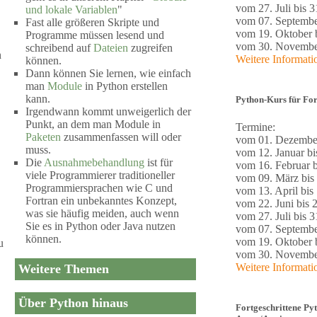
vom 27. Juli bis 3
und lokale Variablen
"
vom 07. Septembe
Fast alle größeren Skripte und
vom 19. Oktober b
Programme müssen lesend und
vom 30. November
schreibend auf
Dateien
zugreifen
n
Weitere Informat
können.
Dann können Sie lernen, wie einfach
.
man
Module
in Python erstellen
kann.
Python-Kurs für For
Irgendwann kommt unweigerlich der
Punkt, an dem man Module in
Termine:
Paketen
zusammenfassen will oder
vom 01. Dezember
muss.
vom 12. Januar bi
Die
Ausnahmebehandlung
ist für
vom 16. Februar b
viele Programmierer traditioneller
vom 09. März bis
Programmiersprachen wie C und
vom 13. April bis 
Fortran ein unbekanntes Konzept,
vom 22. Juni bis 2
was sie häufig meiden, auch wenn
vom 27. Juli bis 3
Sie es in Python oder Java nutzen
vom 07. Septembe
können.
vom 19. Oktober b
u
vom 30. November
Weitere Informat
Weitere Themen
Über Python hinaus
Fortgeschrittene Py