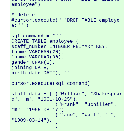
employee")

# delete 

#cursor.execute("""DROP TABLE employe
e;""")

sql_command = """

CREATE TABLE employee ( 

staff_number INTEGER PRIMARY KEY, 

fname VARCHAR(20), 

lname VARCHAR(30), 

gender CHAR(1), 

joining DATE,

birth_date DATE);"""

cursor.execute(sql_command)

staff_data = [ ("William", "Shakespear
e", "m", "1961-10-25"),

               ("Frank", "Schiller", 
"m", "1955-08-17"),

               ("Jane", "Wall", "f", 
"1989-03-14"),

               ]
