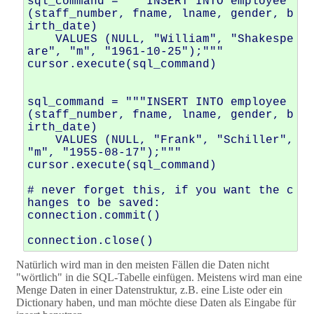
sql_command = """INSERT INTO employee 
(staff_number, fname, lname, gender, b
irth_date)

    VALUES (NULL, "William", "Shakespe
are", "m", "1961-10-25");"""

cursor.execute(sql_command)

sql_command = """INSERT INTO employee 
(staff_number, fname, lname, gender, b
irth_date)

    VALUES (NULL, "Frank", "Schiller", 
"m", "1955-08-17");"""

cursor.execute(sql_command)

# never forget this, if you want the c
hanges to be saved:

connection.commit()

Natürlich wird man in den meisten Fällen die Daten nicht
"wörtlich" in die SQL-Tabelle einfügen. Meistens wird man eine
Menge Daten in einer Datenstruktur, z.B. eine Liste oder ein
Dictionary haben, und man möchte diese Daten als Eingabe für