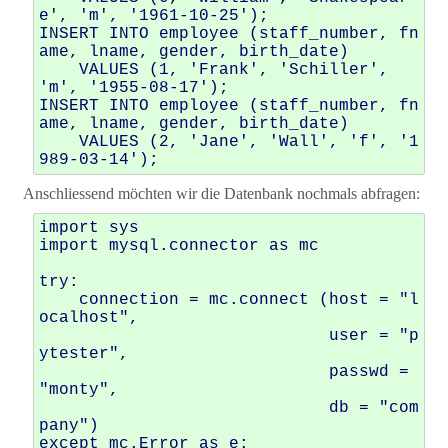
e', 'm', '1961-10-25');

INSERT INTO employee (staff_number, fn
ame, lname, gender, birth_date)

    VALUES (1, 'Frank', 'Schiller', 
'm', '1955-08-17');

INSERT INTO employee (staff_number, fn
ame, lname, gender, birth_date)

    VALUES (2, 'Jane', 'Wall', 'f', '1
Anschliessend möchten wir die Datenbank nochmals abfragen:
import sys

import mysql.connector as mc

try:

    connection = mc.connect (host = "l
ocalhost",

                             user = "p
ytester",

                             passwd = 
"monty",

                             db = "com
pany")

except mc.Error as e:
