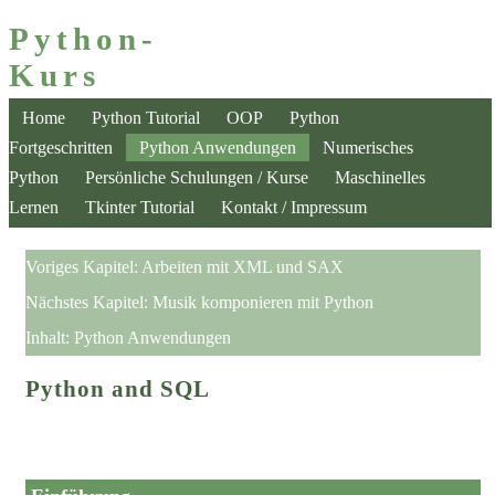
Python-
Kurs
Home
Python Tutorial
OOP
Python
Fortgeschritten
Python Anwendungen
Numerisches
Python
Persönliche Schulungen / Kurse
Maschinelles
Lernen
Tkinter Tutorial
Kontakt / Impressum
Voriges Kapitel:
Arbeiten mit XML und SAX
Nächstes Kapitel:
Musik komponieren mit Python
Inhalt:
Python Anwendungen
Python and SQL