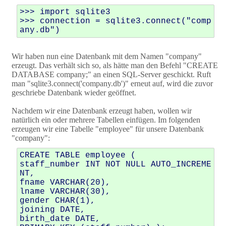
>>> import sqlite3

>>> connection = sqlite3.connect("comp
Wir haben nun eine Datenbank mit dem Namen "company"
erzeugt. Das verhält sich so, als hätte man den Befehl "CREATE
DATABASE company;" an einen SQL-Server geschickt. Ruft
man "sqlite3.connect('company.db')" erneut auf, wird die zuvor
geschriebe Datenbank wieder geöffnet.
Nachdem wir eine Datenbank erzeugt haben, wollen wir
natürlich ein oder mehrere Tabellen einfügen. Im folgenden
erzeugen wir eine Tabelle "employee" für unsere Datenbank
"company":
CREATE TABLE employee ( 

staff_number INT NOT NULL AUTO_INCREME
NT, 

fname VARCHAR(20), 

lname VARCHAR(30), 

gender CHAR(1), 

joining DATE,

birth_date DATE,  
