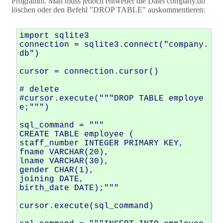
Programm. Man muss jedoch entweder die Datei company.db
löschen oder den Befehl "DROP TABLE" auskommentieren:
import sqlite3

connection = sqlite3.connect("company.
db")

cursor = connection.cursor()

# delete 

#cursor.execute("""DROP TABLE employe
e;""")

sql_command = """

CREATE TABLE employee ( 

staff_number INTEGER PRIMARY KEY, 

fname VARCHAR(20), 

lname VARCHAR(30), 

gender CHAR(1), 

joining DATE,

birth_date DATE);"""

cursor.execute(sql_command)
