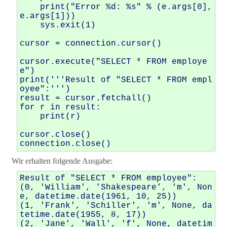
    print("Error %d: %s" % (e.args[0], 
e.args[1]))

    sys.exit(1)

cursor = connection.cursor()

cursor.execute("SELECT * FROM employe
e") 

print('''Result of "SELECT * FROM empl
oyee":''')

result = cursor.fetchall() 

for r in result:

    print(r)

cursor.close()

Wir erhalten folgende Ausgabe:
Result of "SELECT * FROM employee":

(0, 'William', 'Shakespeare', 'm', Non
e, datetime.date(1961, 10, 25))

(1, 'Frank', 'Schiller', 'm', None, da
tetime.date(1955, 8, 17))

(2, 'Jane', 'Wall', 'f', None, datetim