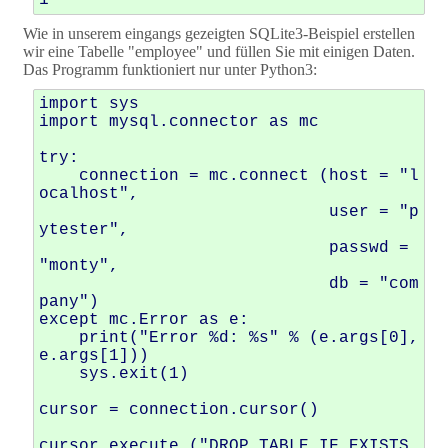
Wie in unserem eingangs gezeigten SQLite3-Beispiel erstellen
wir eine Tabelle "employee" und füllen Sie mit einigen Daten.
Das Programm funktioniert nur unter Python3:
import sys

import mysql.connector as mc

try:

    connection = mc.connect (host = "l
ocalhost",

                             user = "p
ytester",

                             passwd = 
"monty",

                             db = "com
pany")

except mc.Error as e:

    print("Error %d: %s" % (e.args[0], 
e.args[1]))

    sys.exit(1)

cursor = connection.cursor()

cursor.execute ("DROP TABLE IF EXISTS 