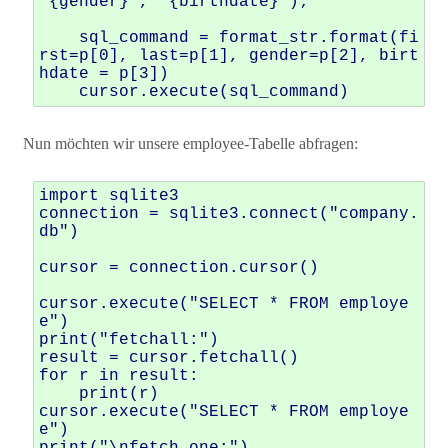
"{gender}", "{birthdate}");"""

    sql_command = format_str.format(fi
rst=p[0], last=p[1], gender=p[2], birt
hdate = p[3])

Nun möchten wir unsere employee-Tabelle abfragen:
import sqlite3

connection = sqlite3.connect("company.
db")

cursor = connection.cursor()

cursor.execute("SELECT * FROM employe
e") 

print("fetchall:")

result = cursor.fetchall() 

for r in result:

    print(r)

cursor.execute("SELECT * FROM employe
e") 
