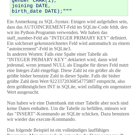
gender CHAR(1), 

joining DATE,

Ein Anmerkung zu SQL-Syntax: Einigen wird aufgefallen sein,
dass das AUTOINCREMENT-Feld im SQLite-Code fehlt, den
wir im Python-Programm verwenden. Wir haben das
staff_number-Feld als "INTEGER PRIMARY KEY" definiert.
Ein solcherart gekennzeichnetes Feld wird automatisch zu einem
"autoincrement"-Feld in SQLite3.
In anderen Worten: Falls eine Spalte einer Tabelle als
"INTEGER PRIMARY KEY" deklariert wird, dann wird
jedesmal, wenn jemand NULL als Eingabe für dieses Feld nutzt
eine Integer-Zahl eingefügt. Diese Zahl ist ein größer als die
größte bisher benutzte Zahl in dieser Spalte. Falls die bisher
größte Zahl dem Wert 9223372036854775807 entspricht, also
dem größtmöglichen INT in SQLite, wird zufällig ein ungenutzer
Wert ausgesucht.
Nun haben wir eine Datenbank mit einer Tabelle aber noch sind
keine Daten enthalten. Um die Tabelle zu befüllen, müssen wir
das "INSERT"-Kommando an SQLite schicken. Dazu benutzen
wir wieder das execute-Kommando.
Das folgende Beispiel ist ein vollständiges lauffähiges