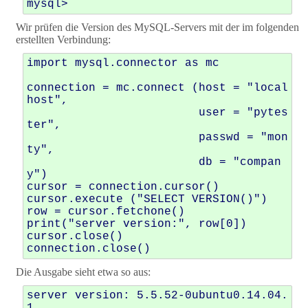
Wir prüfen die Version des MySQL-Servers mit der im folgenden
erstellten Verbindung:
import mysql.connector as mc

connection = mc.connect (host = "local
host",

                         user = "pytes
ter",

                         passwd = "mon
ty",

                         db = "compan
y")

cursor = connection.cursor()

cursor.execute ("SELECT VERSION()")

row = cursor.fetchone()

print("server version:", row[0])

cursor.close()

Die Ausgabe sieht etwa so aus:
server version: 5.5.52-0ubuntu0.14.04.