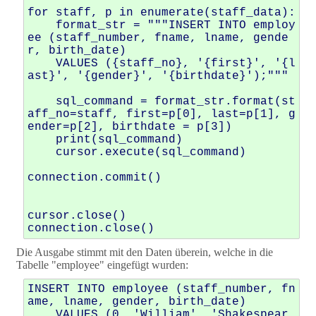
for staff, p in enumerate(staff_data):

    format_str = """INSERT INTO employ
ee (staff_number, fname, lname, gende
r, birth_date)

    VALUES ({staff_no}, '{first}', '{l
ast}', '{gender}', '{birthdate}');"""

    sql_command = format_str.format(st
aff_no=staff, first=p[0], last=p[1], g
ender=p[2], birthdate = p[3])

    print(sql_command)

    cursor.execute(sql_command)

connection.commit()

cursor.close()

Die Ausgabe stimmt mit den Daten überein, welche in die
Tabelle "employee" eingefügt wurden:
INSERT INTO employee (staff_number, fn
ame, lname, gender, birth_date)

    VALUES (0, 'William', 'Shakespear