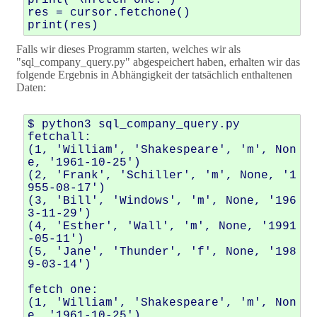
print("\nfetch one:")

res = cursor.fetchone() 

Falls wir dieses Programm starten, welches wir als
"sql_company_query.py" abgespeichert haben, erhalten wir das
folgende Ergebnis in Abhängigkeit der tatsächlich enthaltenen
Daten:
$ python3 sql_company_query.py 

fetchall:

(1, 'William', 'Shakespeare', 'm', Non
e, '1961-10-25')

(2, 'Frank', 'Schiller', 'm', None, '1
955-08-17')

(3, 'Bill', 'Windows', 'm', None, '196
3-11-29')

(4, 'Esther', 'Wall', 'm', None, '1991
-05-11')

(5, 'Jane', 'Thunder', 'f', None, '198
9-03-14')

fetch one:

(1, 'William', 'Shakespeare', 'm', Non