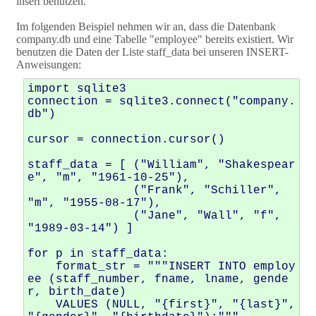
insert benutzen.
Im folgenden Beispiel nehmen wir an, dass die Datenbank
company.db und eine Tabelle "employee" bereits existiert. Wir
benutzen die Daten der Liste staff_data bei unseren INSERT-
Anweisungen:
import sqlite3

connection = sqlite3.connect("company.
db")

cursor = connection.cursor()

staff_data = [ ("William", "Shakespear
e", "m", "1961-10-25"),

               ("Frank", "Schiller", 
"m", "1955-08-17"),

               ("Jane", "Wall", "f", 
"1989-03-14") ]

for p in staff_data:

    format_str = """INSERT INTO employ
ee (staff_number, fname, lname, gende
r, birth_date)

    VALUES (NULL, "{first}", "{last}", 