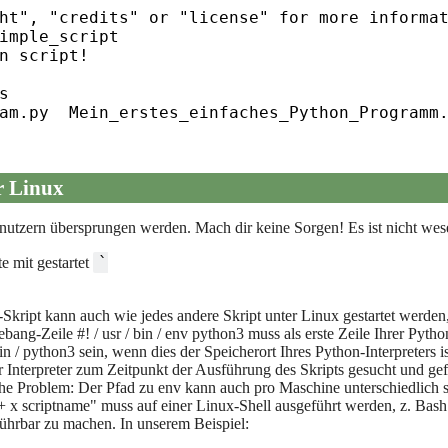
ht", "credits" or "license" for more informat
imple_script

n script!



am.py  Mein_erstes_einfaches_Python_Programm.
r Linux
tzern übersprungen werden. Mach dir keine Sorgen! Es ist nicht wese
`

e mit gestartet
-Skript kann auch wie jedes andere Skript unter Linux gestartet werde
hebang-Zeile #! / usr / bin / env python3 muss als erste Zeile Ihrer Py
bin / python3 sein, wenn dies der Speicherort Ihres Python-Interpreters is
 Interpreter zum Zeitpunkt der Ausführung des Skripts gesucht und ge
iche Problem: Der Pfad zu env kann auch pro Maschine unterschiedlich 
x scriptname" muss auf einer Linux-Shell ausgeführt werden, z. Bas
ührbar zu machen. In unserem Beispiel: