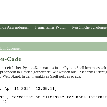
thon Anwendungen
Numerisches Python
Persönliche Schulunge
h Einrückungen
on-Code
ig mit einfachen Python-Kommandos in der Python-Shell herumgespiel
ippt sondern in Dateien gespeichert. Wir werden nun unser erstes "rich
-Welt-Skript. In der interaktiven Shell sieht es so aus:
, Apr 11 2014, 13:05:11) 

ht", "credits" or "license" for more informat
!")
