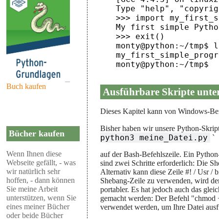
Type "help", "copyrig
>>> import my_first_s
My first simple Pytho
>>> exit()

monty@python:~/tmp$ ls
my_first_simple_progr
monty@python:~/tmp$
Buch kaufen
Ausführbare Skripte unte
Dieses Kapitel kann von Windows-Benu
Bisher haben wir unsere Python-Skript
Bücher kaufen
python3 meine_Datei.py
`
Wenn Ihnen diese
auf der Bash-Befehlszeile. Ein Python
Webseite gefällt, - was
sind zwei Schritte erforderlich: Die S
wir natürlich sehr
Alternativ kann diese Zeile #! / Usr / 
hoffen, - dann können
Shebang-Zeile zu verwenden, wird der
Sie meine Arbeit
portabler. Es hat jedoch auch das gle
unterstützen, wenn Sie
gemacht werden: Der Befehl "chmod + 
eines meiner Bücher
verwendet werden, um Ihre Datei ausf
oder beide Bücher