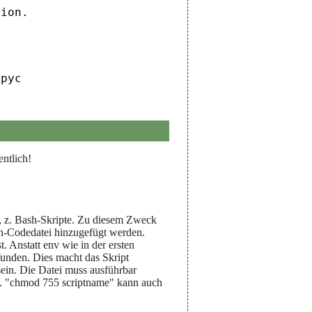
ion.

pyc

ntlich!
n, z. Bash-Skripte. Zu diesem Zweck
thon-Codedatei hinzugefügt werden.
t. Anstatt env wie in der ersten
funden. Dies macht das Skript
sein. Die Datei muss ausführbar
h. "chmod 755 scriptname" kann auch