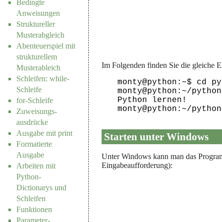
Bedingte
Anweisungen
Struktureller
Musterabgleich
Abenteuerspiel mit
strukturellem
Im Folgenden finden Sie die gleiche 
Musterableich
Schleifen: while-
monty@python:~$ cd py
Schleife
monty@python:~/python
Python lernen!

for-Schleife
Zuweisungs-
ausdrücke
Ausgabe mit print
Starten unter Windows
Formatierte
Ausgabe
Unter Windows kann man das Programm
Eingabeaufforderung):
Arbeiten mit
Python-
Dictionarys und
Schleifen
Funktionen
Parameter-