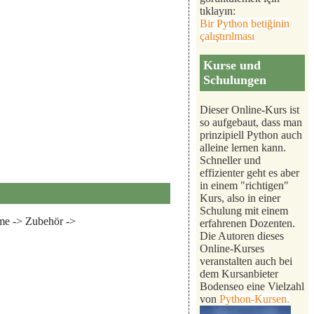
tıklayın:
Bir Python betiğinin
çalıştırılması
Kurse und
Schulungen
Dieser Online-Kurs ist
so aufgebaut, dass man
prinzipiell Python auch
alleine lernen kann.
Schneller und
effizienter geht es aber
in einem "richtigen"
Kurs, also in einer
Schulung mit einem
me -> Zubehör ->
erfahrenen Dozenten.
Die Autoren dieses
Online-Kurses
veranstalten auch bei
dem Kursanbieter
Bodenseo eine Vielzahl
von
Python-Kursen.