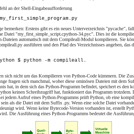
ehl an der Shell-Eingabeaufforderung
 bemerken: Erstens gibt es ein neues Unterverzeichnis "pycache", falls
e Datei "my_first_simple_script.cpython-34.pyc". Dies ist die kompilie
n-Dateien automatisch mit dem Compileall-Modul kompilieren. Sie könn
ompileall.py ausführen und den Pfad des Verzeichnisses angeben, das 
ython $ python -m compileall.

lten sich nicht um das Kompilieren von Python-Code kümmern. Die Zu
inge fragen sich manchmal, woher diese ominösen Dateien mit dem Su
nis hat, in dem sich das Python-Programm befindet, speichert es den ko
ython keinen Schreibzugriff hat, funktioniert das Programm trotzdem.
 jedem Aufruf eines Python-Programms prüft Python, ob eine kompili
sein als die Datei mit dem Suffix .py. Wenn eine solche Datei vorhande
chleunigt wird. Wenn keine Bytecode-Version vorhanden ist, erstellt Py
wird. Die Ausführung eines Python-Programms bedeutet die Ausführun