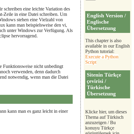
r schreiben eine leichte Variation des
-Zeile in eine Datei schreiben. Um
English Version /
 Windows stehen eine Vielzahl von
Englische
x kann man beispielsweise den vi,
Übersetzung
 auch unter Windows zur Verfügung. Als
lipse hervorragend.
This chapter is also
available in our English
Python tutorial:
Execute a Python
Script
ie Funktionsweise nicht unbedingt
ennoch verwenden, denn dadurch
Sitenin Türkçe
ngend notwendig, wenn man die Datei
çevirisi /
Türkische
Übersetzung
ann kann man es ganz leicht in einer
Klicke hier, um dieses
Thema auf Türkisch
anzuzeigen / Bu
konuyu Türkçe
görüntülemek için