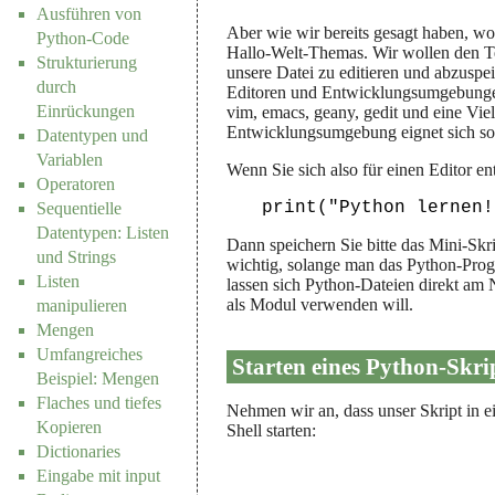
Ausführen von
Aber wie wir bereits gesagt haben, wol
Python-Code
Hallo-Welt-Themas. Wir wollen den Te
Strukturierung
unsere Datei zu editieren und abzuspe
durch
Editoren und Entwicklungsumgebungen
Einrückungen
vim, emacs, geany, gedit und eine Vie
Entwicklungsumgebung eignet sich so
Datentypen und
Variablen
Wenn Sie sich also für einen Editor en
Operatoren
Sequentielle
Datentypen: Listen
Dann speichern Sie bitte das Mini-Skr
und Strings
wichtig, solange man das Python-Pro
Listen
lassen sich Python-Dateien direkt am
als Modul verwenden will.
manipulieren
Mengen
Umfangreiches
Starten eines Python-Skri
Beispiel: Mengen
Flaches und tiefes
Nehmen wir an, dass unser Skript in e
Kopieren
Shell starten:
Dictionaries
Eingabe mit input