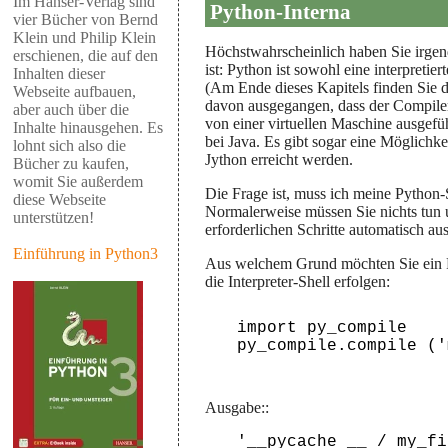
Im Hanser-Verlag sind
Python-Interna
vier Bücher von Bernd
Klein und Philip Klein
Höchstwahrscheinlich haben Sie irgend
erschienen, die auf den
ist: Python ist sowohl eine interpreti
Inhalten dieser
(Am Ende dieses Kapitels finden Sie di
Webseite aufbauen,
davon ausgegangen, dass der Compiler
aber auch über die
von einer virtuellen Maschine ausgefü
Inhalte hinausgehen. Es
bei Java. Es gibt sogar eine Möglichk
lohnt sich also die
Jython erreicht werden.
Bücher zu kaufen,
womit Sie außerdem
Die Frage ist, muss ich meine Python-
diese Webseite
Normalerweise müssen Sie nichts tun u
unterstützen!
erforderlichen Schritte automatisch aus
Einführung in Python3
Aus welchem Grund möchten Sie ein 
die Interpreter-Shell erfolgen:
import py_compile

Ausgabe::