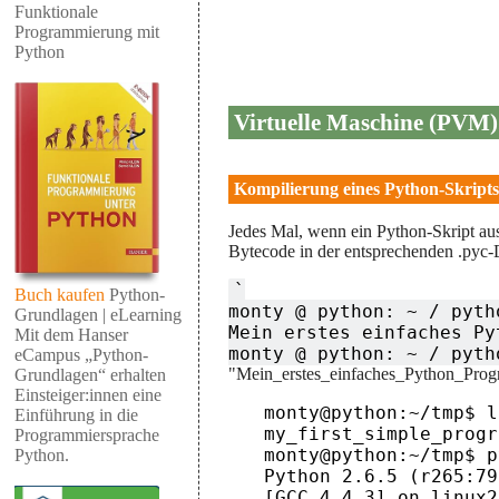
Funktionale
Programmierung mit
Python
Virtuelle Maschine (PVM)
Kompilierung eines Python-Skripts
Jedes Mal, wenn ein Python-Skript aus
Bytecode in der entsprechenden .pyc-D
`

Buch kaufen
Python-
monty @ python: ~ / pyth
Grundlagen | eLearning
Mein erstes einfaches Py
Mit dem Hanser
monty @ python: ~ / pyth
eCampus „Python-
"Mein_erstes_einfaches_Python_Progr
Grundlagen“ erhalten
Einsteiger:innen eine
monty@python:~/tmp$ ls
Einführung in die
my_first_simple_progr
Programmiersprache
monty@python:~/tmp$ p
Python.
Python 2.6.5 (r265:79
[GCC 4.4.3] on linux2
