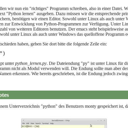
len wir nun ein "richtiges" Programm schreiben, also in einer Datei. Wi
xt "Python lernen" ausgeben. Dazu müssen wir die entsprechende print
ichern, benötigen wir einen Editor. Sowohl unter Linux als auch unter
 zur Entwicklung von Python-Programmen zur Verfügung. Unter Linu
lzahl von weiteren Editoren benutzen. Der emacs steht beispielsweise
wohl unter Linux als auch unter Windows das quelloffene Programm ec
tschieden haben, geben Sie dort bitte die folgende Zeile ein:
ipt unter
python_lernen.py
. Die Dateiendung "py" ist unter Linux für d
gramm nicht als Modul verwenden will. Die Endung sollte man aber d
 Namen erkennen. Wie bereits geschrieben, ist die Endung jedoch zwi
ptes
inem Unterverzeichnis "python" des Benutzers monty gespeichert ist, d