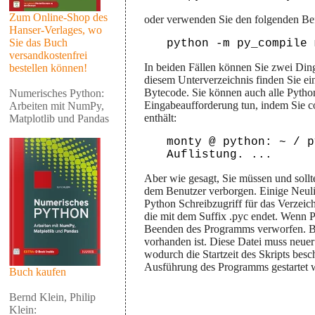
Zum Online-Shop des
oder verwenden Sie den folgenden Bef
Hanser-Verlages, wo
Sie das Buch
versandkostenfrei
In beiden Fällen können Sie zwei Dinge
bestellen können!
diesem Unterverzeichnis finden Sie ein
Bytecode. Sie können auch alle Pytho
Numerisches Python:
Eingabeaufforderung tun, indem Sie c
Arbeiten mit NumPy,
enthält:
Matplotlib und Pandas
monty @ python: ~ / p
Aber wie gesagt, Sie müssen und sol
dem Benutzer verborgen. Einige Neul
Python Schreibzugriff für das Verzeich
die mit dem Suffix .pyc endet. Wenn P
Beenden des Programms verworfen. Bei
vorhanden ist. Diese Datei muss neuer 
wodurch die Startzeit des Skripts bes
Ausführung des Programms gestartet 
Buch kaufen
Bernd Klein, Philip
Klein: