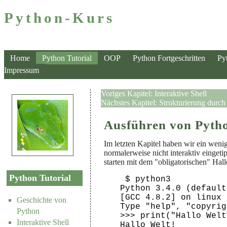
Python-Kurs
Home
Python Tutorial
OOP
Python Fortgeschritten
Py
Impressum
Voriges Kapitel:
Interaktive Shell
Nächstes Kapitel:
Strukturierung durc
Ausführen von Pyth
Im letzten Kapitel haben wir ein wen
normalerweise nicht interaktiv einget
starten mit dem "obligatorischen" Hallo
Python Tutorial
 $ python3

Python 3.4.0 (default
[GCC 4.8.2] on linux

Geschichte von
Type "help", "copyrig
Python
>>> print("Hallo Welt
Interaktive Shell