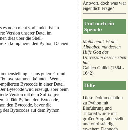
Antwort, doch was war
eigentlich Frage?
Und noch ein
 es noch nicht vorhanden ist. In
Spruch:
rte Version unserer Datei im
en dies über die Shell-
Mathematik ist das
die zu kompilierenden Python-Dateien
Alphabet, mit dessen
Hilfe Gott das
Universum beschrieben
hat.
Galileo Galilei (1564 -
1642)
sammenstellung ist aus gutem Grund
ffix .pyc stammen könnten. Wenn
mpilierten Bytecode in einer Datei,
Hilfe
 Der Bytecode wird erzeugt, aber beim
erte Version mit dem Suffix .pyc
Diese Dokumentation
n ist, lädt Python den Bytecode,
zu Python mit
thon den Bytecode, bevor die
Einführung und
g des Bytecodes auf dem Python.
Tutorial wurde mit
großer Sorgfalt erstellt
und wird ständig
erweitert. Dennoch