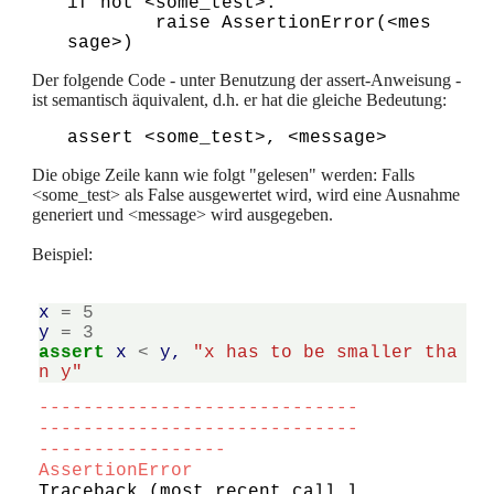
if not <some_test>:

        raise AssertionError(<mes
Der folgende Code - unter Benutzung der assert-Anweisung -
ist semantisch äquivalent, d.h. er hat die gleiche Bedeutung:
Die obige Zeile kann wie folgt "gelesen" werden: Falls
<some_test> als False ausgewertet wird, wird eine Ausnahme
generiert und <message> wird ausgegeben.
Beispiel:
x
=
5
y
=
3
assert
x
<
y
,
"x has to be smaller tha
n y"
-----------------------------
-----------------------------
-----------------
AssertionError
Traceback (most recent call l