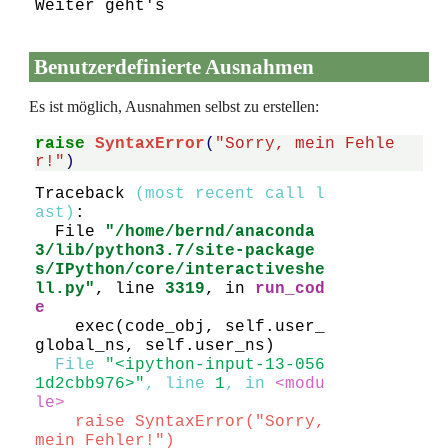
Benutzerdefinierte Ausnahmen
Es ist möglich, Ausnahmen selbst zu erstellen:
raise
SyntaxError
(
"Sorry, mein Fehle
r!"
)
Traceback 
(most recent call l
ast)
:

  File 
"/home/bernd/anaconda
3/lib/python3.7/site-package
s/IPython/core/interactiveshe
ll.py"
, line 
3319
, in 
run_cod
e

    exec(code_obj, self.user_
  File 
"<ipython-input-13-056
1d2cbb976>"
, line 
1
, in 
<modu
le>
    raise SyntaxError("Sorry, 
mein Fehler!")