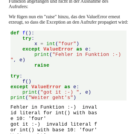
Funktion abgefangen und nicht in der Ausnahme des
Aufrufers:
Wir fügen nun ein "raise" hinzu, das den ValueError erneut
erzeugt, so dass die Exception an den Aufrufer propagiert wird:
def
f
():
try
:
x
=
int
(
"four"
)
except
ValueError
as
e
:
print
(
"Fehler in Funktion :-) 
"
,
e
)
raise
try
:
f
()
except
ValueError
as
e
:
print
(
"got it :-) "
,
e
)
print
(
"Weiter geht's"
)
Fehler in Funktion :-)  inval
id literal for int() with bas
e 10: 'four'

got it :-)  invalid literal f
or int() with base 10: 'four'
