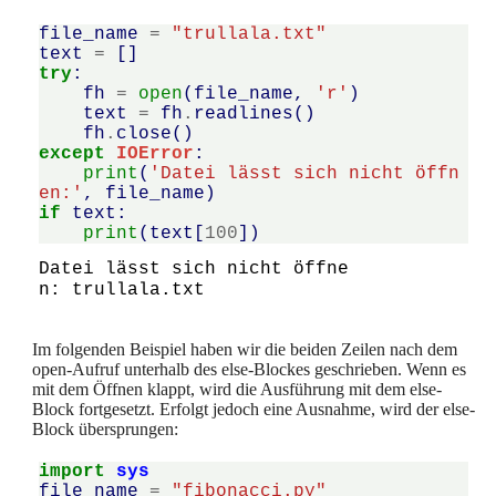
file_name
=
"trullala.txt"
text
=
[]
try
:
fh
=
open
(
file_name
,
'r'
)
text
=
fh
.
readlines
()
fh
.
close
()
except
IOError
:
print
(
'Datei lässt sich nicht öffn
en:'
,
file_name
)
if
text
:
print
(
text
[
100
])
Datei lässt sich nicht öffne
Im folgenden Beispiel haben wir die beiden Zeilen nach dem
open-Aufruf unterhalb des else-Blockes geschrieben. Wenn es
mit dem Öffnen klappt, wird die Ausführung mit dem else-
Block fortgesetzt. Erfolgt jedoch eine Ausnahme, wird der else-
Block übersprungen:
import
sys
file_name
=
"fibonacci.py"