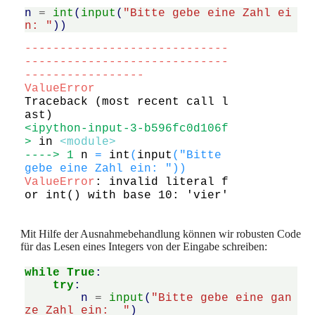
n
=
int
(
input
(
"Bitte gebe eine Zahl ei
n: "
))
-----------------------------
-----------------------------
-----------------
ValueError
Traceback (most recent call l
<ipython-input-3-b596fc0d106f
>
 in 
<module>
----> 1
n 
=
 int
(
input
(
"Bitte 
gebe eine Zahl ein: "
)
)
ValueError
: invalid literal f
or int() with base 10: 'vier'
Mit Hilfe der Ausnahmebehandlung können wir robusten Code
für das Lesen eines Integers von der Eingabe schreiben:
while
True
:
try
:
n
=
input
(
"Bitte gebe eine gan
ze Zahl ein:  "
)