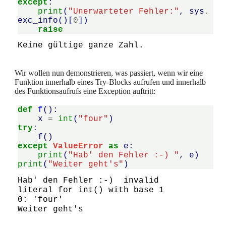
except
:
print
(
"Unerwarteter Fehler:"
,
sys
.
exc_info
()[
0
])
raise
Wir wollen nun demonstrieren, was passiert, wenn wir eine
Funktion innerhalb eines Try-Blocks aufrufen und innerhalb
des Funktionsaufrufs eine Exception auftritt:
def
f
():
x
=
int
(
"four"
)
try
:
f
()
except
ValueError
as
e
:
print
(
"Hab' den Fehler :-) "
,
e
)
print
(
"Weiter geht's"
)
Hab' den Fehler :-)  invalid 
literal for int() with base 1
0: 'four'
