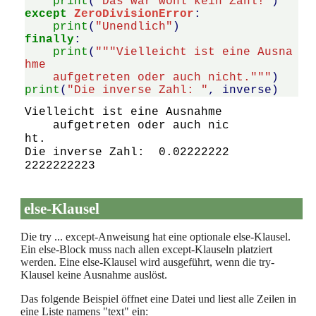
print
(
"Das war wohl kein Zahl!"
)
except
ZeroDivisionError
:
print
(
"Unendlich"
)
finally
:
print
(
"""Vielleicht ist eine Ausna
hme 
    aufgetreten oder auch nicht."""
)
print
(
"Die inverse Zahl: "
,
inverse
)
Vielleicht ist eine Ausnahme 

    aufgetreten oder auch nic
ht.

Die inverse Zahl:  0.02222222
else-Klausel
Die try ... except-Anweisung hat eine optionale else-Klausel.
Ein else-Block muss nach allen except-Klauseln platziert
werden. Eine else-Klausel wird ausgeführt, wenn die try-
Klausel keine Ausnahme auslöst.
Das folgende Beispiel öffnet eine Datei und liest alle Zeilen in
eine Liste namens "text" ein: