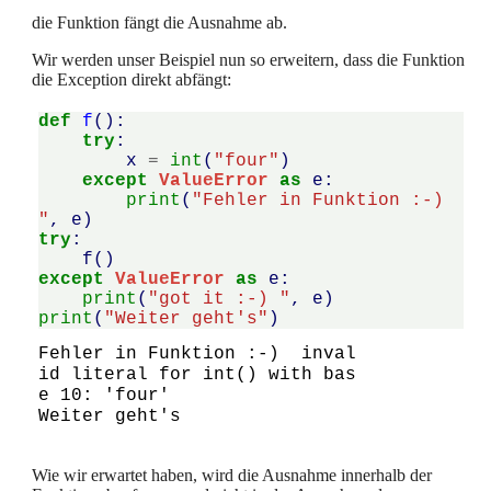
die Funktion fängt die Ausnahme ab.
Wir werden unser Beispiel nun so erweitern, dass die Funktion
die Exception direkt abfängt:
def
f
():
try
:
x
=
int
(
"four"
)
except
ValueError
as
e
:
print
(
"Fehler in Funktion :-) 
"
,
e
)
try
:
f
()
except
ValueError
as
e
:
print
(
"got it :-) "
,
e
)
print
(
"Weiter geht's"
)
Fehler in Funktion :-)  inval
id literal for int() with bas
e 10: 'four'

Wie wir erwartet haben, wird die Ausnahme innerhalb der