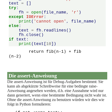
text
=
[]
try
:
fh
=
open
(
file_name
,
'r'
)
except
IOError
:
print
(
'cannot open'
,
file_name
)
else
:
text
=
fh
.
readlines
()
fh
.
close
()
if
text
:
print
(
text
[
10
])
        return fib(n-1) + fib
Die assert-Anweisung
Die assert-Anweisung ist für Debug-Aufgaben bestimmt: Sie
kann als abgekürzte Schreibweise für eine bedingte raise-
Anweisung angesehen werden, d.h. eine Ausnahme wird nur
dann generiert, wenn eine bestimmte Bedingung nicht wahr ist.
Ohne die assert-Anweisung zu benutzen würden wir dies wie
folgt in Python formulieren: