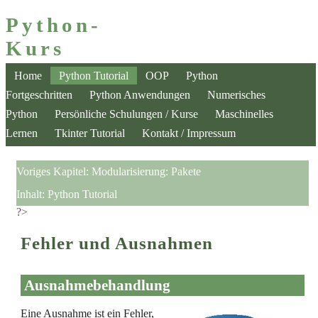
Python-
Kurs
Home
Python Tutorial
OOP
Python
Fortgeschritten
Python Anwendungen
Numerisches
Python
Persönliche Schulungen / Kurse
Maschinelles
Lernen
Tkinter Tutorial
Kontakt / Impressum
Voriges Kapitel:
Modularisierung: Pakete
Inhalt:
Python Tutorial
?>
Fehler und Ausnahmen
Ausnahmebehandlung
Eine Ausnahme ist ein Fehler,