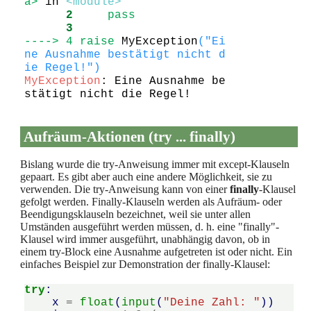
a>
 in 
<module>
      2
pass
      3
----> 4
raise
 MyException
(
"Ei
ne Ausnahme bestätigt nicht d
ie Regel!"
)
MyException
: Eine Ausnahme be
stätigt nicht die Regel!
Aufräum-Aktionen (try ... finally)
Bislang wurde die try-Anweisung immer mit except-Klauseln
gepaart. Es gibt aber auch eine andere Möglichkeit, sie zu
verwenden. Die try-Anweisung kann von einer
finally
-Klausel
gefolgt werden. Finally-Klauseln werden als Aufräum- oder
Beendigungsklauseln bezeichnet, weil sie unter allen
Umständen ausgeführt werden müssen, d. h. eine "finally"-
Klausel wird immer ausgeführt, unabhängig davon, ob in
einem try-Block eine Ausnahme aufgetreten ist oder nicht. Ein
einfaches Beispiel zur Demonstration der finally-Klausel:
try
:
x
=
float
(
input
(
"Deine Zahl: "
))