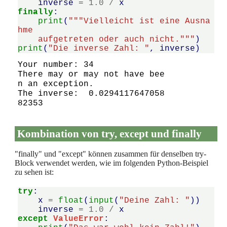
inverse
=
1.0
/
x
finally
:
print
(
"""Vielleicht ist eine Ausna
hme 
    aufgetreten oder auch nicht."""
)
print
(
"Die inverse Zahl: "
,
inverse
)
Your number: 34

There may or may not have bee
n an exception.

The inverse:  0.0294117647058
Kombination von try, except und finally
"finally" und "except" können zusammen für denselben try-
Block verwendet werden, wie im folgenden Python-Beispiel
zu sehen ist:
try
:
x
=
float
(
input
(
"Deine Zahl: "
))
inverse
=
1.0
/
x
except
ValueError
: