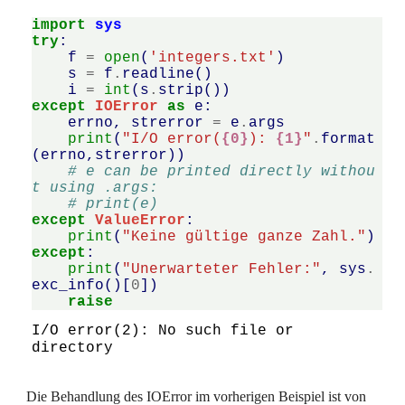
import
sys
try
:
f
=
open
(
'integers.txt'
)
s
=
f
.
readline
()
i
=
int
(
s
.
strip
())
except
IOError
as
e
:
errno
,
strerror
=
e
.
args
print
(
"I/O error(
{0}
): 
{1}
"
.
format
(
errno
,
strerror
))
# e can be printed directly withou
t using .args:
# print(e)
except
ValueError
:
print
(
"Keine gültige ganze Zahl."
)
except
:
print
(
"Unerwarteter Fehler:"
,
sys
.
exc_info
()[
0
])
raise
I/O error(2): No such file or 
Die Behandlung des IOError im vorherigen Beispiel ist von