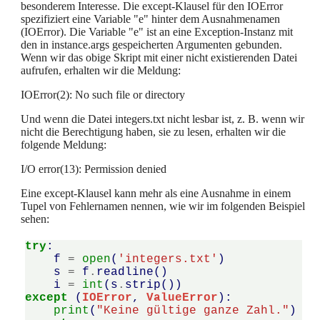
besonderem Interesse. Die except-Klausel für den IOError
spezifiziert eine Variable "e" hinter dem Ausnahmenamen
(IOError). Die Variable "e" ist an eine Exception-Instanz mit
den in instance.args gespeicherten Argumenten gebunden.
Wenn wir das obige Skript mit einer nicht existierenden Datei
aufrufen, erhalten wir die Meldung:
IOError(2): No such file or directory
Und wenn die Datei integers.txt nicht lesbar ist, z. B. wenn wir
nicht die Berechtigung haben, sie zu lesen, erhalten wir die
folgende Meldung:
I/O error(13): Permission denied
Eine except-Klausel kann mehr als eine Ausnahme in einem
Tupel von Fehlernamen nennen, wie wir im folgenden Beispiel
sehen:
try
:
f
=
open
(
'integers.txt'
)
s
=
f
.
readline
()
i
=
int
(
s
.
strip
())
except
(
IOError
,
ValueError
):
print
(
"Keine gültige ganze Zahl."
)