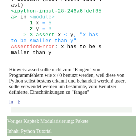
<ipython-input-28-246a6fdef85
a>
 in 
<module>
      1
 x 
=
5
      2
 y 
=
3
----> 3
assert
 x 
<
 y
,
"x has 
to be smaller than y"
AssertionError
: x has to be s
maller than y
Hinweis: assert sollte nicht zum "Fangen" von
Programmfehlern wie x / 0 benutzt werden, weil diese von
Python selbst bestens erkannt und behandelt werden! assert
sollte verwendet werden um bestimmte, vom Benutzer
definierte, Einschränkungen zu "fangen".
In [ ]:
Voriges Kapitel:
Modularisierung: Pakete
Inhalt:
Python Tutorial