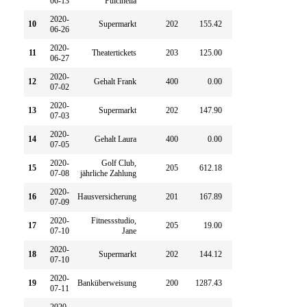
06-13
Pulcinella
2020-
10
Supermarkt
202
155.42
0.00
06-26
2020-
11
Theatertickets
203
125.00
0.00
06-27
2020-
12
Gehalt Frank
400
0.00
4896.44
07-02
2020-
13
Supermarkt
202
147.90
0.00
07-03
2020-
14
Gehalt Laura
400
0.00
4910.14
07-05
2020-
Golf Club,
15
205
612.18
0.00
07-08
jährliche Zahlung
2020-
16
Hausversicherung
201
167.89
0.00
07-09
2020-
Fitnessstudio,
17
205
19.00
0.00
07-10
Jane
2020-
18
Supermarkt
202
144.12
0.00
07-10
2020-
19
Banküberweisung
200
1287.43
0.00
07-11