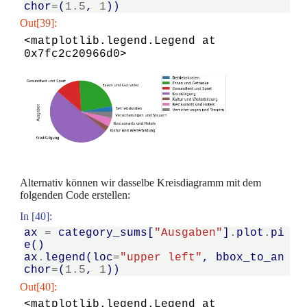
chor
=
(
1.5
,
1
))
Out[39]:
<matplotlib.legend.Legend at 
0x7fc2c20966d0>
Alternativ können wir dasselbe Kreisdiagramm mit dem
folgenden Code erstellen:
In [40]:
ax
=
category_sums
[
"Ausgaben"
]
.
plot
.
pi
e
()
ax
.
legend
(
loc
=
"upper left"
,
bbox_to_an
chor
=
(
1.5
,
1
))
Out[40]:
<matplotlib.legend.Legend at 