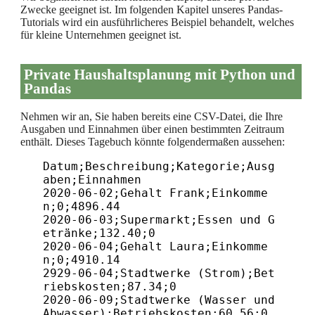
Zwecke geeignet ist. Im folgenden Kapitel unseres Pandas-
Tutorials wird ein ausführlicheres Beispiel behandelt, welches
für kleine Unternehmen geeignet ist.
Private Haushaltsplanung mit Python und
Pandas
Nehmen wir an, Sie haben bereits eine CSV-Datei, die Ihre
Ausgaben und Einnahmen über einen bestimmten Zeitraum
enthält. Dieses Tagebuch könnte folgendermaßen aussehen:
Datum;Beschreibung;Kategorie;Ausg
aben;Einnahmen

2020-06-02;Gehalt Frank;Einkomme
n;0;4896.44

2020-06-03;Supermarkt;Essen und G
etränke;132.40;0

2020-06-04;Gehalt Laura;Einkomme
n;0;4910.14

2929-06-04;Stadtwerke (Strom);Bet
riebskosten;87.34;0

2020-06-09;Stadtwerke (Wasser und 
Abwasser);Betriebskosten;60.56;0
