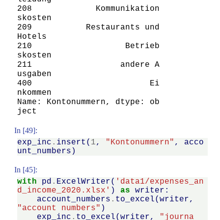
208             Kommunikation
skosten

209           Restaurants und 
Hotels

210                   Betrieb
skosten

211                  andere A
usgaben

400                        Ei
nkommen

Name: Kontonummern, dtype: ob
ject
In [49]:
exp_inc
.
insert
(
1
,
"Kontonummern"
,
acco
unt_numbers
)
In [45]:
with
pd
.
ExcelWriter
(
'data1/expenses_an
d_income_2020.xlsx'
)
as
writer
:
account_numbers
.
to_excel
(
writer
,
"account numbers"
)
exp_inc
.
to_excel
(
writer
,
"journa