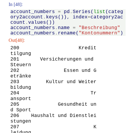
In [48]:
account_numbers
=
pd
.
Series
(
list
(
categ
ory2account
.
keys
()),
index
=
category2ac
count
.
values
())
account_numbers
.
name
=
"Beschreibung"
account_numbers
.
rename
(
"Kontonummern"
)
Out[48]:
200                    Kredit
tilgung

201       Versicherungen und 
Steuern

202               Essen und G
etränke

203         Kultur und Weiter
bildung

204                        Tr
ansport

205             Gesundheit un
d Sport

206    Haushalt und Dienstlei
stungen

207                         K
leidung
