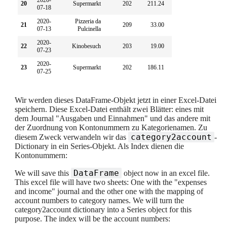
2020-
20
Supermarkt
202
211.24
0.00
07-18
2020-
Pizzeria da
21
209
33.00
0.00
07-13
Pulcinella
2020-
22
Kinobesuch
203
19.00
0.00
07-23
2020-
23
Supermarkt
202
186.11
0.00
07-25
Wir werden dieses DataFrame-Objekt jetzt in einer Excel-Datei
speichern. Diese Excel-Datei enthält zwei Blätter: eines mit
dem Journal "Ausgaben und Einnahmen" und das andere mit
der Zuordnung von Kontonummern zu Kategorienamen. Zu
category2account
diesem Zweck verwandeln wir das
-
Dictionary in ein Series-Objekt. Als Index dienen die
Kontonummern:
DataFrame
We will save this
object now in an excel file.
This excel file will have two sheets: One with the "expenses
and income" journal and the other one with the mapping of
account numbers to category names. We will turn the
category2account dictionary into a Series object for this
purpose. The index will be the account numbers: