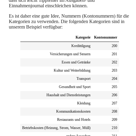
dass sich leicht Tippfehler im Ausgaben- und
Einnahmenjournal einschleichen können.
Es ist daher eine gute Idee, Nummern (Kontonummern) für die
Kategorien zu verwenden. Die folgenden Kategorien sind in
unserem Beispiel verfügbar:
Kategorie
Kontonummer
Kredittilgung
200
Versicherungen und Steuern
201
Essen und Getränke
202
Kultur und Weiterbildung
203
Transport
204
Gesundheit und Sport
205
Haushalt und Dienstleistungen
206
Kleidung
207
Kommunikationskosten
208
Restaurants und Hotels
209
Betriebskosten (Heizung, Strom, Wasser, Müll)
210