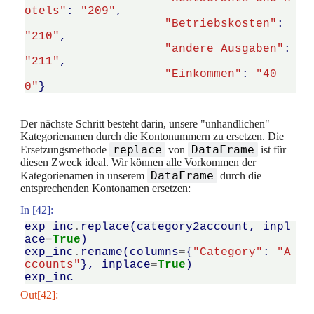
otels"
:
"209"
,
"Betriebskosten"
:
"210"
,
"andere Ausgaben"
:
"211"
,
"Einkommen"
:
"40
0"
}
Der nächste Schritt besteht darin, unsere "unhandlichen"
Kategorienamen durch die Kontonummern zu ersetzen. Die
replace
DataFrame
Ersetzungsmethode
von
ist für
diesen Zweck ideal. Wir können alle Vorkommen der
DataFrame
Kategorienamen in unserem
durch die
entsprechenden Kontonamen ersetzen:
In [42]:
exp_inc
.
replace
(
category2account
,
inpl
ace
=
True
)
exp_inc
.
rename
(
columns
=
{
"Category"
:
"A
ccounts"
},
inplace
=
True
)
exp_inc
Out[42]: