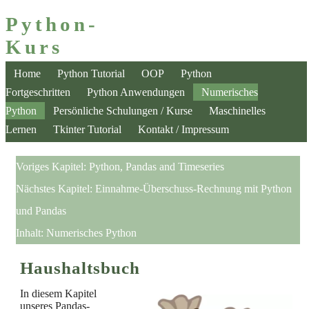
Python-
Kurs
Home
Python Tutorial
OOP
Python
Fortgeschritten
Python Anwendungen
Numerisches
Python
Persönliche Schulungen / Kurse
Maschinelles
Lernen
Tkinter Tutorial
Kontakt / Impressum
Voriges Kapitel:
Python, Pandas and Timeseries
Nächstes Kapitel:
Einnahme-Überschuss-Rechnung mit Python
und Pandas
Inhalt:
Numerisches Python
Haushaltsbuch
In diesem Kapitel
unseres Pandas-