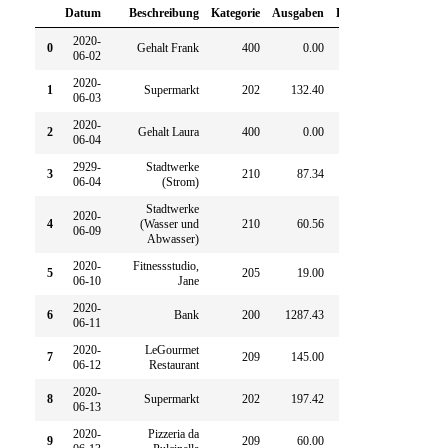
Datum
Beschreibung
Kategorie
Ausgaben
Einnahmen
2020-
0
Gehalt Frank
400
0.00
4896.44
06-02
2020-
1
Supermarkt
202
132.40
0.00
06-03
2020-
2
Gehalt Laura
400
0.00
4910.14
06-04
2929-
Stadtwerke
3
210
87.34
0.00
06-04
(Strom)
Stadtwerke
2020-
4
(Wasser und
210
60.56
0.00
06-09
Abwasser)
2020-
Fitnessstudio,
5
205
19.00
0.00
06-10
Jane
2020-
6
Bank
200
1287.43
0.00
06-11
2020-
LeGourmet
7
209
145.00
0.00
06-12
Restaurant
2020-
8
Supermarkt
202
197.42
0.00
06-13
2020-
Pizzeria da
9
209
60.00
0.00