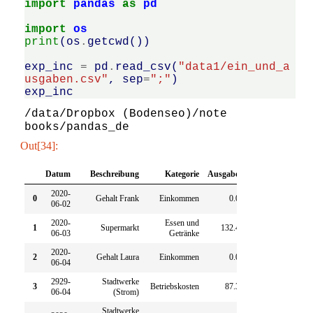
import
pandas
as
pd
import
os
print
(
os
.
getcwd
())
exp_inc
=
pd
.
read_csv
(
"data1/ein_und_a
usgaben.csv"
,
sep
=
";"
)
exp_inc
/data/Dropbox (Bodenseo)/note
Out[34]:
Datum
Beschreibung
Kategorie
Ausgaben
Einnahmen
2020-
0
Gehalt Frank
Einkommen
0.00
4896.44
06-02
2020-
Essen und
1
Supermarkt
132.40
0.00
06-03
Getränke
2020-
2
Gehalt Laura
Einkommen
0.00
4910.14
06-04
2929-
Stadtwerke
3
Betriebskosten
87.34
0.00
06-04
(Strom)
Stadtwerke