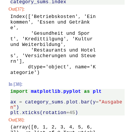
category_sums
.
index
Out[37]:
Index(['Betriebskosten', 'Ein
kommen', 'Essen und Getränk
e',

       'Gesundheit und Spor
t', 'Kredittilgung', 'Kultur 
und Weiterbildung',

       'Restaurants und Hotel
s', 'Versicherungen und Steue
rn'],

      dtype='object', name='K
ategorie')
In [38]:
import
matplotlib.pyplot
as
plt
ax
=
category_sums
.
plot
.
bar
(
y
=
"Ausgabe
n"
)
plt
.
xticks
(
rotation
=
45
)
Out[38]:
(array([0, 1, 2, 3, 4, 5, 6, 