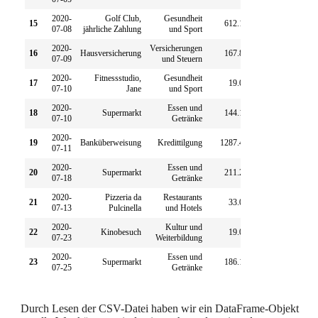
2020-
Golf Club,
Gesundheit
15
612.18
0.00
07-08
jährliche Zahlung
und Sport
2020-
Versicherungen
16
Hausversicherung
167.89
0.00
07-09
und Steuern
2020-
Fitnessstudio,
Gesundheit
17
19.00
0.00
07-10
Jane
und Sport
2020-
Essen und
18
Supermarkt
144.12
0.00
07-10
Getränke
2020-
19
Banküberweisung
Kredittilgung
1287.43
0.00
07-11
2020-
Essen und
20
Supermarkt
211.24
0.00
07-18
Getränke
2020-
Pizzeria da
Restaurants
21
33.00
0.00
07-13
Pulcinella
und Hotels
2020-
Kultur und
22
Kinobesuch
19.00
0.00
07-23
Weiterbildung
2020-
Essen und
23
Supermarkt
186.11
0.00
07-25
Getränke
Durch Lesen der CSV-Datei haben wir ein DataFrame-Objekt