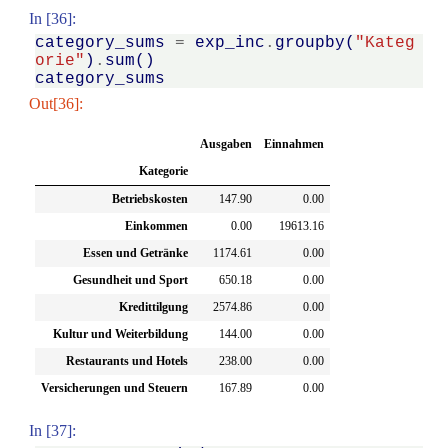
In [36]:
category_sums
=
exp_inc
.
groupby
(
"Kateg
orie"
)
.
sum
()
category_sums
Out[36]:
Ausgaben
Einnahmen
Kategorie
Betriebskosten
147.90
0.00
Einkommen
0.00
19613.16
Essen und Getränke
1174.61
0.00
Gesundheit und Sport
650.18
0.00
Kredittilgung
2574.86
0.00
Kultur und Weiterbildung
144.00
0.00
Restaurants und Hotels
238.00
0.00
Versicherungen und Steuern
167.89
0.00
In [37]: