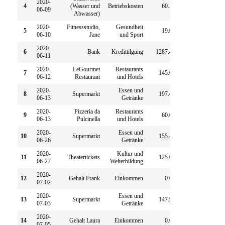
2020-
4
(Wasser und
Betriebskosten
60.56
0.00
06-09
Abwasser)
2020-
Fitnessstudio,
Gesundheit
5
19.00
0.00
06-10
Jane
und Sport
2020-
6
Bank
Kredittilgung
1287.43
0.00
06-11
2020-
LeGourmet
Restaurants
7
145.00
0.00
06-12
Restaurant
und Hotels
2020-
Essen und
8
Supermarkt
197.42
0.00
06-13
Getränke
2020-
Pizzeria da
Restaurants
9
60.00
0.00
06-13
Pulcinella
und Hotels
2020-
Essen und
10
Supermarkt
155.42
0.00
06-26
Getränke
2020-
Kultur und
11
Theatertickets
125.00
0.00
06-27
Weiterbildung
2020-
12
Gehalt Frank
Einkommen
0.00
4896.44
07-02
2020-
Essen und
13
Supermarkt
147.90
0.00
07-03
Getränke
2020-
14
Gehalt Laura
Einkommen
0.00
4910.14
07-05