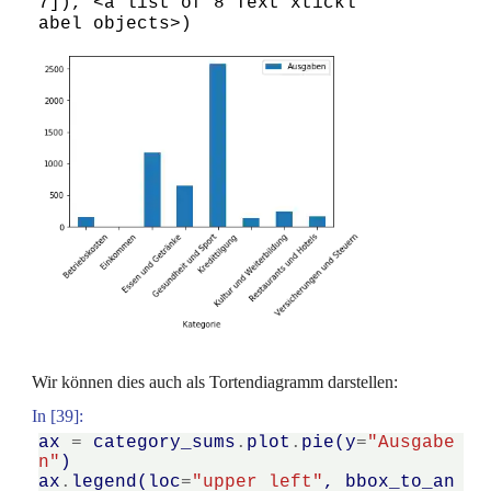
7]), <a list of 8 Text xtickl
abel objects>)
Wir können dies auch als Tortendiagramm darstellen:
In [39]:
ax
=
category_sums
.
plot
.
pie
(
y
=
"Ausgabe
n"
)
ax
.
legend
(
loc
=
"upper left"
,
bbox_to_an