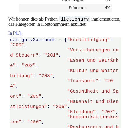
andere Ausgaben
211
Einkommen
400
dictionary
Wir können dies als Python
implementieren,
das Kategorien in Kontonummern abbildet:
In [41]:
category2account
=
{
"Kredittilgung"
:
"200"
,
"Versicherungen un
d Steuern"
:
"201"
,
"Essen und Getränk
e"
:
"202"
,
"Kultur und Weiter
bildung"
:
"203"
,
"Transport"
:
"20
4"
,
"Gesundheit und Sp
ort"
:
"205"
,
"Haushalt und Dien
stleistungen"
:
"206"
,
"Kleidung"
:
"207"
,
"Kommunikationskos
ten"
:
"208"
,
"Restaurants und H