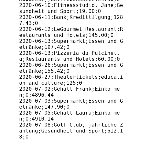
2020-06-10;Fitnessstudio, Jane;Ge
sundheit und Sport;19.00;0

2020-06-11;Bank;Kredittilgung;128
7.43;0

2020-06-12;LeGourmet Restaurant;R
estaurants und Hotels;145.00;0

2020-06-13;Supermarkt;Essen und G
etränke;197.42;0

2020-06-13;Pizzeria da Pulcinell
a;Restaurants und Hotels;60.00;0

2020-06-26;Supermarkt;Essen und G
etränke;155.42;0

2020-06-27;Theatertickets;educati
on and culture;125;0

2020-07-02;Gehalt Frank;Einkomme
n;0;4896.44

2020-07-03;Supermarkt;Essen und G
etränke;147.90;0

2020-07-05;Gehalt Laura;Einkomme
n;0;4910.14

2020-07-08;Golf Club, jährliche Z
ahlung;Gesundheit und Sport;612.1
8;0
