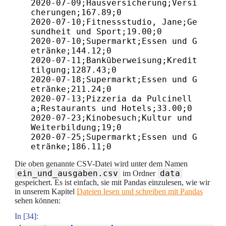
2020-07-09;Hausversicherung;Versi
cherungen;167.89;0

2020-07-10;Fitnessstudio, Jane;Ge
sundheit und Sport;19.00;0

2020-07-10;Supermarkt;Essen und G
etränke;144.12;0

2020-07-11;Banküberweisung;Kredit
tilgung;1287.43;0

2020-07-18;Supermarkt;Essen und G
etränke;211.24;0

2020-07-13;Pizzeria da Pulcinell
a;Restaurants und Hotels;33.00;0

2020-07-23;Kinobesuch;Kultur und 
Weiterbildung;19;0

2020-07-25;Supermarkt;Essen und G
etränke;186.11;0
Die oben genannte CSV-Datei wird unter dem Namen
ein_und_ausgaben.csv
data
im Ordner
gespeichert. Es ist einfach, sie mit Pandas einzulesen, wie wir
in unserem Kapitel
Dateien lesen und schreiben mit Pandas
sehen können:
In [34]: