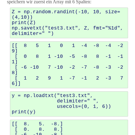
speichern wir zuerst ein Array mit 6 Spalten:
Z
=
np
.
random
.
randint
(
-
10
,
10
,
size
=
(
4
,
10
))
print
(
Z
)
np
.
savetxt
(
"test3.txt"
,
Z
,
fmt
=
"
%1d
"
,
delimiter
=
" "
)
[[  8   5   1   0   1  -4  -8  -4  -2   
9]

 [  0   8   1 -10  -5  -8   8  -1  -1   
1]

 [ -6 -10   7 -10  -2  -7  -8  -3  -2   
8]

 [  1   2   9   1  -7  -1   2  -3   7   
y
=
np
.
loadtxt
(
"test3.txt"
,
delimiter
=
" "
,
usecols
=
(
0
,
1
,
6
))
print
(
y
)
[[  8.   5.  -8.]

 [  0.   8.   8.]

 [ -6. -10.  -8.]
