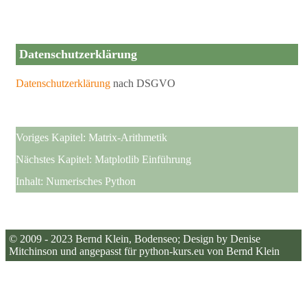
Datenschutzerklärung
Datenschutzerklärung
nach DSGVO
Voriges Kapitel:
Matrix-Arithmetik
Nächstes Kapitel:
Matplotlib Einführung
Inhalt:
Numerisches Python
© 2009 - 2023
Bernd Klein
, Bodenseo; Design by Denise
Mitchinson und angepasst für python-kurs.eu von Bernd Klein