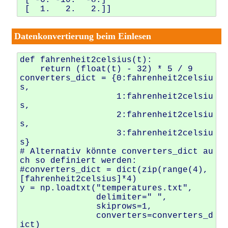
Datenkonvertierung beim Einlesen
def
fahrenheit2celsius
(
t
):
return
(
float
(
t
)
-
32
)
*
5
/
9
converters_dict
=
{
0
:
fahrenheit2celsiu
s
,
1
:
fahrenheit2celsiu
s
,
2
:
fahrenheit2celsiu
s
,
3
:
fahrenheit2celsiu
s
}
# Alternativ könnte converters_dict au
ch so definiert werden:
#converters_dict = dict(zip(range(4), 
[fahrenheit2celsius]*4)
y
=
np
.
loadtxt
(
"temperatures.txt"
,
delimiter
=
" "
,
skiprows
=
1
,
converters
=
converters_d
ict
)