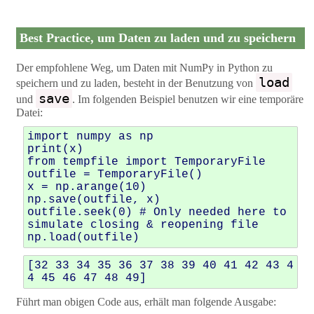
Best Practice, um Daten zu laden und zu speichern
Der empfohlene Weg, um Daten mit NumPy in Python zu
load
speichern und zu laden, besteht in der Benutzung von
save
und
. Im folgenden Beispiel benutzen wir eine temporäre
Datei:
import
numpy
as
np
print
(
x
)
from
tempfile
import
TemporaryFile
outfile
=
TemporaryFile
()
x
=
np
.
arange
(
10
)
np
.
save
(
outfile
,
x
)
outfile
.
seek
(
0
)
# Only needed here to 
simulate closing & reopening file
np
.
load
(
outfile
)
[32 33 34 35 36 37 38 39 40 41 42 43 4
Führt man obigen Code aus, erhält man folgende Ausgabe: