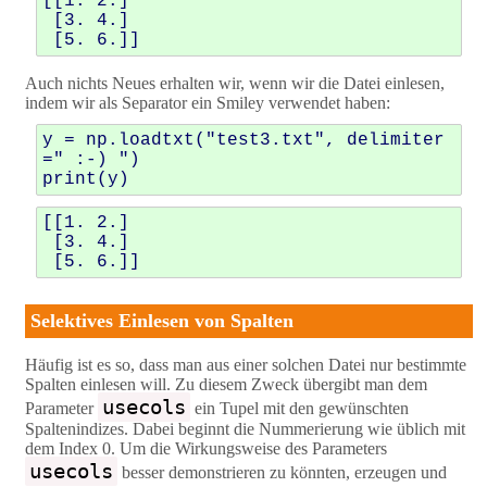
[[1. 2.]

 [3. 4.]

Auch nichts Neues erhalten wir, wenn wir die Datei einlesen,
indem wir als Separator ein Smiley verwendet haben:
y
=
np
.
loadtxt
(
"test3.txt"
,
delimiter
=
" :-) "
)
print
(
y
)
[[1. 2.]

 [3. 4.]

Selektives Einlesen von Spalten
Häufig ist es so, dass man aus einer solchen Datei nur bestimmte
Spalten einlesen will. Zu diesem Zweck übergibt man dem
usecols
Parameter
ein Tupel mit den gewünschten
Spaltenindizes. Dabei beginnt die Nummerierung wie üblich mit
dem Index 0. Um die Wirkungsweise des Parameters
usecols
besser demonstrieren zu könnten, erzeugen und