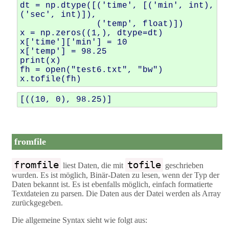
dt
=
np
.
dtype
([(
'time'
,
[(
'min'
,
int
),
(
'sec'
,
int
)]),
(
'temp'
,
float
)])
x
=
np
.
zeros
((
1
,),
dtype
=
dt
)
x
[
'time'
][
'min'
]
=
10
x
[
'temp'
]
=
98.25
print
(
x
)
fh
=
open
(
"test6.txt"
,
"bw"
)
x
.
tofile
(
fh
)
fromfile
fromfile
tofile
liest Daten, die mit
geschrieben
wurden. Es ist möglich, Binär-Daten zu lesen, wenn der Typ der
Daten bekannt ist. Es ist ebenfalls möglich, einfach formatierte
Textdateien zu parsen. Die Daten aus der Datei werden als Array
zurückgegeben.
Die allgemeine Syntax sieht wie folgt aus: