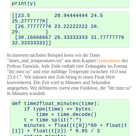
print
(
y
)
[[23.5        20.94444444 24.5        
25.27777778]

 [26.77777778 23.22222222 28.         
29.        ]

 [30.16666667 26.33333333 31.77777778 
In unserem nächsten Beispiel lesen wir die Datei
"times_and_temperatures.txt" aus dem Kapitel
Generatoren
des
Python-Tutorials. Jede Zeile enthält eine Zeitangabe im Format
"hh::mm::ss" und eine zufällige Temperatir zwischen 10.0 und
25.0 C°. Wir müssen den Zeit-String in einen Float-Wert
konvertieren. Die Zeit wird in Minuten und Sekunden
angegeben. Wir definieren zuerst eine Funktion, die "hh::mm::ss"
in Minuten wandelt:
def
time2float_minutes
(
time
):
if
type
(
time
)
==
bytes
:
time
=
time
.
decode
()
t
=
time
.
split
(
":"
)
minutes
=
float
(
t
[
0
])
*
60
+
float
(
t
[
1
])
+
float
(
t
[
2
])
*
0.05
/
3