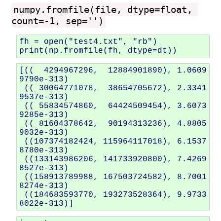
numpy.fromfile(file, dtype=float, 
count=-1, sep='')
fh
=
open
(
"test4.txt"
,
"rb"
)
print
(
np
.
fromfile
(
fh
,
dtype
=
dt
))
[((  4294967296,  12884901890), 1.0609
9790e-313)

 (( 30064771078,  38654705672), 2.3341
9537e-313)

 (( 55834574860,  64424509454), 3.6073
9285e-313)

 (( 81604378642,  90194313236), 4.8805
9032e-313)

 ((107374182424, 115964117018), 6.1537
8780e-313)

 ((133143986206, 141733920800), 7.4269
8527e-313)

 ((158913789988, 167503724582), 8.7001
8274e-313)

 ((184683593770, 193273528364), 9.9733