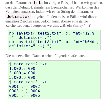
fmt
an den Parameter
. Im vorigen Beispiel haben wir gesehen,
dass der Default-Delimiter ein Leerzeichen ist. Wir können das
Verhalten anpassen, indem wir einen String dem Parameter
delimiter
mitgeben. In den meisten Fällen wird dies ein
einzelnes Zeichen sein. Jedoch kann ebenso eine ganze
Zeichensequenz übergeben werden, z.B. ein Smiley " :-)":
np
.
savetxt
(
"test2.txt"
,
x
,
fmt
=
"
%2.3
f
"
,
delimiter
=
","
)
np
.
savetxt
(
"test3.txt"
,
x
,
fmt
=
"
%04d
"
,
delimiter
=
" :-) "
)
Die neu erstellten Dateien sehen folgendermaßen aus:
$ more test2.txt

1.000,2.000

3.000,4.000

5.000,6.000

$ more test3.txt

0001 :-) 0002

0003 :-) 0004

0005 :-) 0006