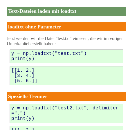
Text-Dateien laden mit loadtxt
loadtxt ohne Parameter
Jetzt werden wir die Datei "test.txt" einlesen, die wir im vorigen
Unterkapitel erstellt haben:
y
=
np
.
loadtxt
(
"test.txt"
)
print
(
y
)
[[1. 2.]

 [3. 4.]

Spezielle Trenner
y
=
np
.
loadtxt
(
"test2.txt"
,
delimiter
=
","
)
print
(
y
)