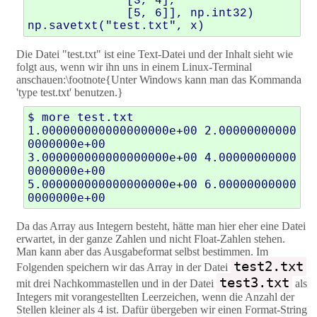
[
3
,
4
],
[
5
,
6
]],
np
.
int32
)
np
.
savetxt
(
"test.txt"
,
x
)
Die Datei "test.txt" ist eine Text-Datei und der Inhalt sieht wie
folgt aus, wenn wir ihn uns in einem Linux-Terminal
anschauen:\footnote{Unter Windows kann man das Kommanda
'type test.txt' benutzen.}
$ more test.txt

1.000000000000000000e+00 2.00000000000
0000000e+00

3.000000000000000000e+00 4.00000000000
0000000e+00

5.000000000000000000e+00 6.00000000000
0000000e+00
Da das Array aus Integern besteht, hätte man hier eher eine Datei
erwartet, in der ganze Zahlen und nicht Float-Zahlen stehen.
Man kann aber das Ausgabeformat selbst bestimmen. Im
test2.txt
Folgenden speichern wir das Array in der Datei
test3.txt
mit drei Nachkommastellen und in der Datei
als
Integers mit vorangestellten Leerzeichen, wenn die Anzahl der
Stellen kleiner als 4 ist. Dafür übergeben wir einen Format-String