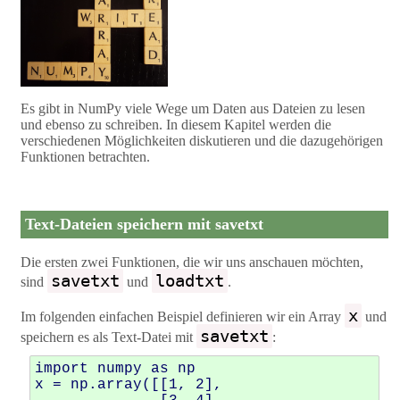
Es gibt in NumPy viele Wege um Daten aus Dateien zu lesen
und ebenso zu schreiben. In diesem Kapitel werden die
verschiedenen Möglichkeiten diskutieren und die dazugehörigen
Funktionen betrachten.
Text-Dateien speichern mit savetxt
Die ersten zwei Funktionen, die wir uns anschauen möchten,
savetxt
loadtxt
sind
und
.
x
Im folgenden einfachen Beispiel definieren wir ein Array
und
savetxt
speichern es als Text-Datei mit
:
import
numpy
as
np
x
=
np
.
array
([[
1
,
2
],