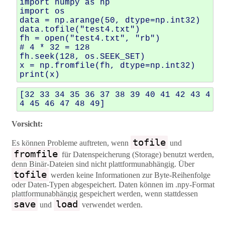
import
numpy
as
np
import
os
data
=
np
.
arange
(
50
,
dtype
=
np
.
int32
)
data
.
tofile
(
"test4.txt"
)
fh
=
open
(
"test4.txt"
,
"rb"
)
# 4 * 32 = 128
fh
.
seek
(
128
,
os
.
SEEK_SET
)
x
=
np
.
fromfile
(
fh
,
dtype
=
np
.
int32
)
print
(
x
)
[32 33 34 35 36 37 38 39 40 41 42 43 4
Vorsicht:
tofile
Es können Probleme auftreten, wenn
und
fromfile
für Datenspeicherung (Storage) benutzt werden,
denn Binär-Dateien sind nicht plattformunabhängig. Über
tofile
werden keine Informationen zur Byte-Reihenfolge
oder Daten-Typen abgespeichert. Daten können im .npy-Format
plattformunabhängig gespeichert werden, wenn stattdessen
save
load
und
verwendet werden.