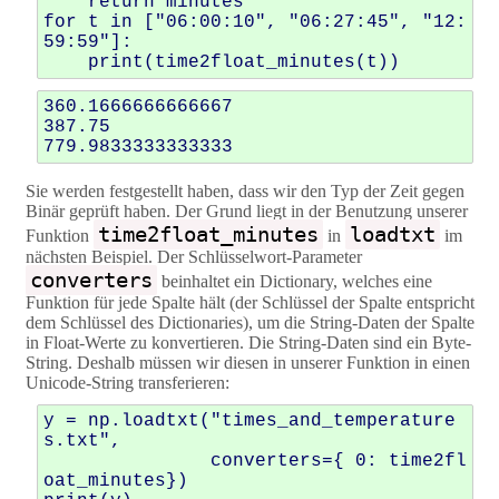
return
minutes
for
t
in
[
"06:00:10"
,
"06:27:45"
,
"12:
59:59"
]:
print
(
time2float_minutes
(
t
))
360.1666666666667

387.75

Sie werden festgestellt haben, dass wir den Typ der Zeit gegen
Binär geprüft haben. Der Grund liegt in der Benutzung unserer
time2float_minutes
loadtxt
Funktion
in
im
nächsten Beispiel. Der Schlüsselwort-Parameter
converters
beinhaltet ein Dictionary, welches eine
Funktion für jede Spalte hält (der Schlüssel der Spalte entspricht
dem Schlüssel des Dictionaries), um die String-Daten der Spalte
in Float-Werte zu konvertieren. Die String-Daten sind ein Byte-
String. Deshalb müssen wir diesen in unserer Funktion in einen
Unicode-String transferieren:
y
=
np
.
loadtxt
(
"times_and_temperature
s.txt"
,
converters
=
{
0
:
time2fl
oat_minutes
})