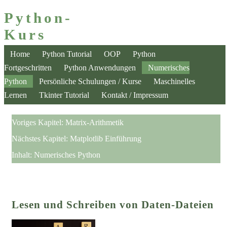
Python-
Kurs
Home
Python Tutorial
OOP
Python
Fortgeschritten
Python Anwendungen
Numerisches
Python
Persönliche Schulungen / Kurse
Maschinelles
Lernen
Tkinter Tutorial
Kontakt / Impressum
Voriges Kapitel:
Matrix-Arithmetik
Nächstes Kapitel:
Matplotlib Einführung
Inhalt:
Numerisches Python
Lesen und Schreiben von Daten-Dateien