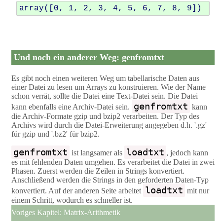
array([0, 1, 2, 3, 4, 5, 6, 7, 8, 9])
Und noch ein anderer Weg: genfromtxt
Es gibt noch einen weiteren Weg um tabellarische Daten aus
einer Datei zu lesen um Arrays zu konstruieren. Wie der Name
schon verrät, sollte die Datei eine Text-Datei sein. Die Datei
genfromtxt
kann ebenfalls eine Archiv-Datei sein.
kann
die Archiv-Formate gzip und bzip2 verarbeiten. Der Typ des
Archivs wird durch die Datei-Erweiterung angegeben d.h. '.gz'
für gzip und '.bz2' für bzip2.
genfromtxt
loadtxt
ist langsamer als
, jedoch kann
es mit fehlenden Daten umgehen. Es verarbeitet die Datei in zwei
Phasen. Zuerst werden die Zeilen in Strings konvertiert.
Anschließend werden die Strings in den geforderten Daten-Typ
loadtxt
konvertiert. Auf der anderen Seite arbeitet
mit nur
einem Schritt, wodurch es schneller ist.
Voriges Kapitel:
Matrix-Arithmetik