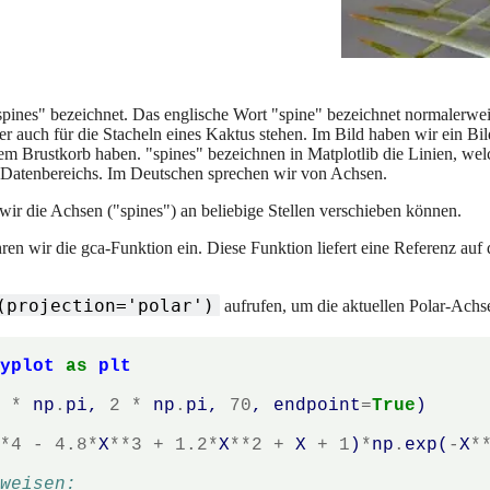
spines" bezeichnet. Das englische Wort "spine" bezeichnet normalerwei
er auch für die Stacheln eines Kaktus stehen. Im Bild haben wir ein Bi
inem Brustkorb haben. "spines" bezeichnen in Matplotlib die Linien, w
 Datenbereichs. Im Deutschen sprechen wir von Achsen.
ir die Achsen ("spines") an beliebige Stellen verschieben können.
n wir die gca-Funktion ein. Diese Funktion liefert eine Referenz auf d
(projection='polar')
aufrufen, um die aktuellen Polar-Achse
pyplot
as
plt
2
*
np
.
pi
,
2
*
np
.
pi
,
70
,
endpoint
=
True
)
**
4
-
4.8
*
X
**
3
+
1.2
*
X
**
2
+
X
+
1
)
*
np
.
exp
(
-
X
*
uweisen: