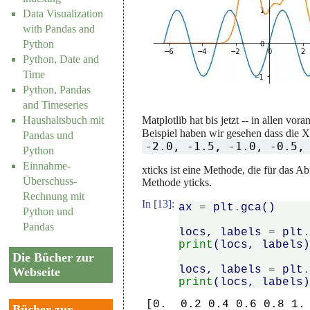
Data Visualization
with Pandas and
Python
Python, Date and
Time
Python, Pandas
and Timeseries
Matplotlib hat bis jetzt -- in allen v
Haushaltsbuch mit
Beispiel haben wir gesehen dass die 
Pandas und
-2.0, -1.5, -1.0, -0.5,
Python
Einnahme-
xticks ist eine Methode, die für das 
Überschuss-
Methode yticks.
Rechnung mit
In [13]:
ax
=
plt
.
gca
()
Python und
Pandas
locs
,
labels
=
plt
print
(
locs
,
labels
Die Bücher zur
locs
,
labels
=
plt
Webseite
print
(
locs
,
labels
[0.  0.2 0.4 0.6 0.8 1. 
Bücher zur