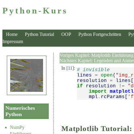
Python-Kurs
Home
Python Tutorial
OOP
Python Fortgeschritten
Py
Impressum
Voriges Kapitel:
Matplotlib Einführung
Nächstes Kapitel:
Legenden and Anme
In [11]:
# invisible
lines
=
open
(
"img_r
resolution
=
lines
[
if
resolution
!=
"d
import
matplotl
mpl
.
rcParams
[
'f
Numerisches
Python
Matplotlib Tutorial:
NumPy
Einführung