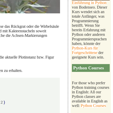
Einführung in Python
von Bodenseo. Dieser
Kurs wendet sich an
totale Anfänger, was
Programmierung
betrifft. Wenn Sie
se das Rückgrat oder die Wirbelsäule
bereits Erfahrung mit
ld mit Kakteenstacheln soweit
Python oder anderen
elche die Achsen-Markierungen
Programmiersprachen
haben, könnte der
Python-Kurs für
Fortgeschrittene
der
geeignete Kurs sein.
ie aktuelle Plotinstanz bzw. Figur
Python Courses
n zu erhalten.
For those who prefer
Python training courses
in English: All our
Python classes are
available in English as
*
2
)
well:
Python Courses