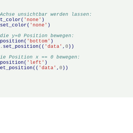
 Achse unsichtbar werden lassen:
et_color
(
'none'
)
.
set_color
(
'none'
)
 die y=0 Position bewegen:
_position
(
'bottom'
)
]
.
set_position
((
'data'
,
0
))
die Position x == 0 bewegen:
_position
(
'left'
)
set_position
((
'data'
,
0
))