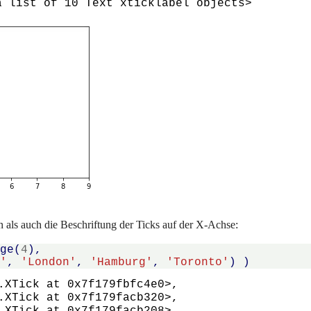
n als auch die Beschriftung der Ticks auf der X-Achse:
nge
(
4
),
n'
,
'London'
,
'Hamburg'
,
'Toronto'
)
)
.XTick at 0x7f179fbfc4e0>,
