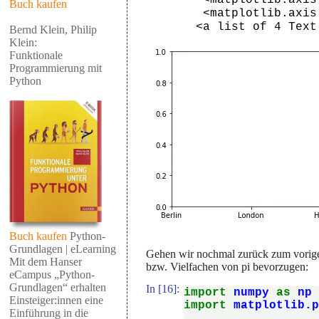
Buch kaufen
  <matplotlib.axis.XTick at 0x7f179fae84e0>],

 <a list of 4 Tex
Bernd Klein, Philip
Klein:
Funktionale
Programmierung mit
Python
Buch kaufen
Python-
Grundlagen | eLearning
Gehen wir nochmal zurück zum vorigen
Mit dem Hanser
bzw. Vielfachen von pi bevorzugen:
eCampus „Python-
Grundlagen“ erhalten
In [16]:
import
numpy
as
np
Einsteiger:innen eine
import
matplotlib.
Einführung in die