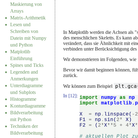
Maskierung von
Arrays
Matrix-Arithmetik
Lesen und
Schreiben von
In Matplotlib werden die Achsen als "
des menschlichen Skeletts. Es kann ab
Datein mit Numpy
verändert, dass sie Ähnlichkeit mit e
und Python
verbinden unter Berücksichtigung des
Matplotlib
Einführung
Wir demonstrieren im Folgenden, wie w
Spines und Ticks
Bevor wir damit beginnen können, führe
Legenden and
zurück.
Anmerkungen
Unterdiagramme
plt.gca
Wir können zum Beispiel
und Subplots
In [12]:
import
numpy
as
np
Histogramme
import
matplotlib.
Konturdiagramme
Bildverarbeitung
X
=
np
.
linspace
(
-
mit Python
F1
=
np
.
sin
(
2
*
X
)
F2
=
(
2
*
X
**
5
+
4
*
X
Techniken der
Bildverarbeitung
# aktuellen Plot z