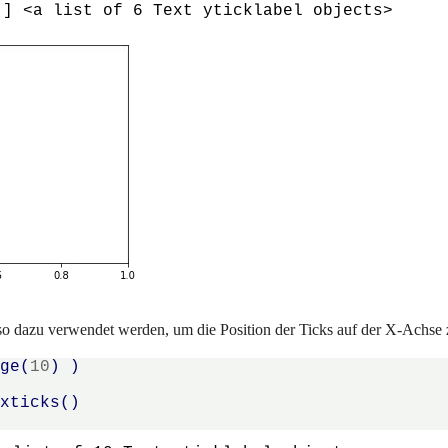
nso dazu verwendet werden, um die Position der Ticks auf der X-Achse 
nge
(
10
)
)
.
xticks
()
)