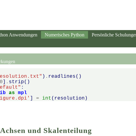
thon Anwendungen
Numerisches Python
Persönliche Schulunge
rkungen
esolution.txt"
)
.
readlines
()
0
]
.
strip
()
efault"
:
ib
as
mpl
igure.dpi'
]
=
int
(
resolution
)
 Achsen und Skalenteilung