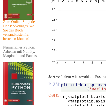
Zum Online-Shop des
Hanser-Verlages, wo
Sie das Buch
versandkostenfrei
bestellen können!
Numerisches Python:
Arbeiten mit NumPy,
Matplotlib und Pandas
Jetzt verändern wir sowohl die Positio
In [15]:
plt
.
xticks
(
np
.
ara
(
'Berli
Out[15]:
([<matplotlib.axis
  <matplotlib.axis.XTick at 0x7f179facb320>,

  <matplotlib.axis.XTick at 0x7f179facb208>,
