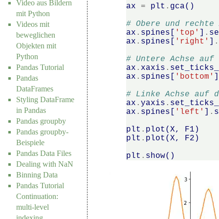
Video aus Bildern
ax
=
plt
.
gca
()
mit Python
# Obere und rechte
Videos mit
ax
.
spines
[
'top'
]
.
s
beweglichen
ax
.
spines
[
'right'
]
Objekten mit
Python
# Untere Achse auf
Pandas Tutorial
ax
.
xaxis
.
set_ticks
ax
.
spines
[
'bottom'
Pandas
DataFrames
# Linke Achse auf 
Styling DataFrame
ax
.
yaxis
.
set_ticks
in Pandas
ax
.
spines
[
'left'
]
.
Pandas groupby
plt
.
plot
(
X
,
F1
)
Pandas groupby-
plt
.
plot
(
X
,
F2
)
Beispiele
Pandas Data Files
plt
.
show
()
Dealing with NaN
Binning Data
Pandas Tutorial
Continuation:
multi-level
indexing