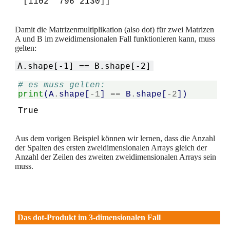
Damit die Matrizenmultiplikation (also dot) für zwei Matrizen
A und B im zweidimensionalen Fall funktionieren kann, muss
gelten:
A.shape[-1] == B.shape[-2]
# es muss gelten:
print
(
A
.
shape
[
-
1
]
==
B
.
shape
[
-
2
])
Aus dem vorigen Beispiel können wir lernen, dass die Anzahl
der Spalten des ersten zweidimensionalen Arrays gleich der
Anzahl der Zeilen des zweiten zweidimensionalen Arrays sein
muss.
Das dot-Produkt im 3-dimensionalen Fall