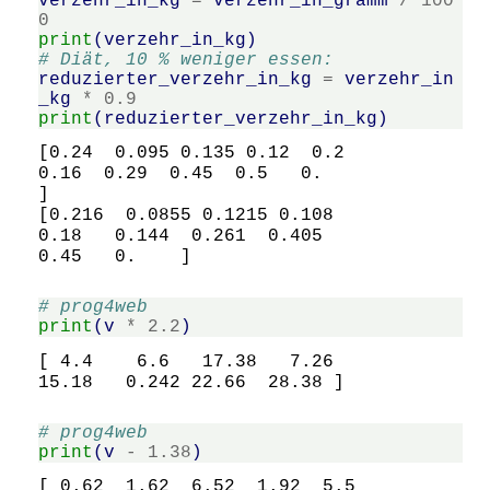
verzehr_in_kg
=
verzehr_in_gramm
/
100
0
print
(
verzehr_in_kg
)
# Diät, 10 % weniger essen:
reduzierter_verzehr_in_kg
=
verzehr_in
_kg
*
0.9
print
(
reduzierter_verzehr_in_kg
)
[0.24  0.095 0.135 0.12  0.2   
0.16  0.29  0.45  0.5   0.   
]

[0.216  0.0855 0.1215 0.108  
0.18   0.144  0.261  0.405  
# prog4web
print
(
v
*
2.2
)
[ 4.4    6.6   17.38   7.26  
# prog4web
print
(
v
-
1.38
)
[ 0.62  1.62  6.52  1.92  5.5