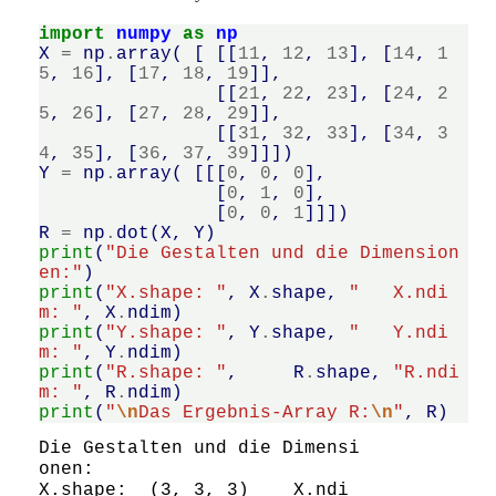
import
numpy
as
np
X
=
np
.
array
(
[
[[
11
,
12
,
13
],
[
14
,
1
5
,
16
],
[
17
,
18
,
19
]],
[[
21
,
22
,
23
],
[
24
,
2
5
,
26
],
[
27
,
28
,
29
]],
[[
31
,
32
,
33
],
[
34
,
3
4
,
35
],
[
36
,
37
,
39
]]])
Y
=
np
.
array
(
[[[
0
,
0
,
0
],
[
0
,
1
,
0
],
[
0
,
0
,
1
]]])
R
=
np
.
dot
(
X
,
Y
)
print
(
"Die Gestalten und die Dimension
en:"
)
print
(
"X.shape: "
,
X
.
shape
,
"   X.ndi
m: "
,
X
.
ndim
)
print
(
"Y.shape: "
,
Y
.
shape
,
"   Y.ndi
m: "
,
Y
.
ndim
)
print
(
"R.shape: "
,
R
.
shape
,
"R.ndi
m: "
,
R
.
ndim
)
print
(
"
\n
Das Ergebnis-Array R:
\n
"
,
R
)
Die Gestalten und die Dimensi
onen:

X.shape:  (3, 3, 3)    X.ndi