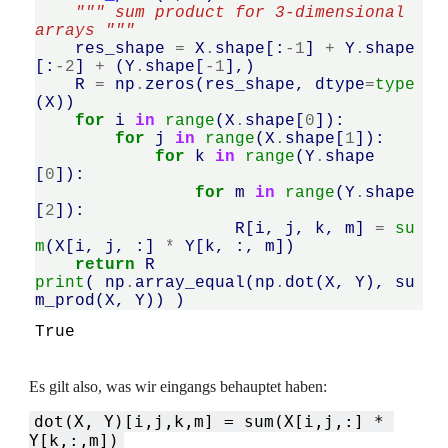
""" sum product for 3-dimensional 
arrays """
res_shape
=
X
.
shape
[:
-
1
]
+
Y
.
shape
[:
-
2
]
+
(
Y
.
shape
[
-
1
],)
R
=
np
.
zeros
(
res_shape
,
dtype
=
type
(
X
))
for
i
in
range
(
X
.
shape
[
0
]):
for
j
in
range
(
X
.
shape
[
1
]):
for
k
in
range
(
Y
.
shape
[
0
]):
for
m
in
range
(
Y
.
shape
[
2
]):
R
[
i
,
j
,
k
,
m
]
=
su
m
(
X
[
i
,
j
,
:]
*
Y
[
k
,
:,
m
])
return
R
print
(
np
.
array_equal
(
np
.
dot
(
X
,
Y
),
su
m_prod
(
X
,
Y
))
)
Es gilt also, was wir eingangs behauptet haben:
dot(X, Y)[i,j,k,m] = sum(X[i,j,:] * 
Y[k,:,m])