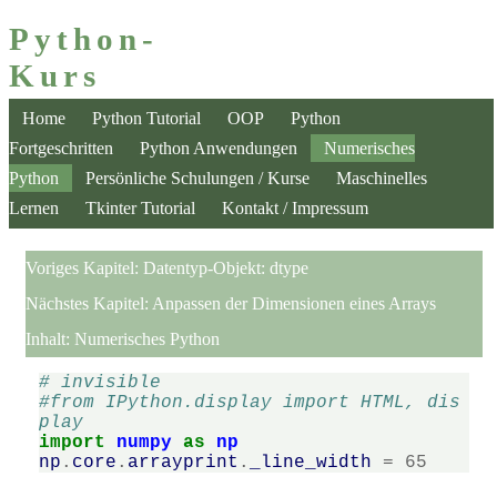
Python-
Kurs
Home
Python Tutorial
OOP
Python
Fortgeschritten
Python Anwendungen
Numerisches
Python
Persönliche Schulungen / Kurse
Maschinelles
Lernen
Tkinter Tutorial
Kontakt / Impressum
Voriges Kapitel:
Datentyp-Objekt: dtype
Nächstes Kapitel:
Anpassen der Dimensionen eines Arrays
Inhalt:
Numerisches Python
# invisible
#from IPython.display import HTML, dis
play
import
numpy
as
np
np
.
core
.
arrayprint
.
_line_width
=
65