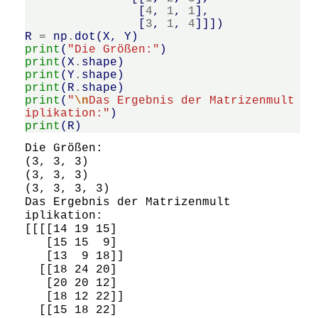
[
4
,
1
,
1
],
[
3
,
1
,
4
]]])
R
=
np
.
dot
(
X
,
Y
)
print
(
"Die Größen:"
)
print
(
X
.
shape
)
print
(
Y
.
shape
)
print
(
R
.
shape
)
print
(
"
\n
Das Ergebnis der Matrizenmult
iplikation:"
)
print
(
R
)
Die Größen:

(3, 3, 3)

(3, 3, 3)

(3, 3, 3, 3)

Das Ergebnis der Matrizenmult
iplikation:

[[[[14 19 15]

   [15 15  9]

   [13  9 18]]

  [[18 24 20]

   [20 20 12]

   [18 12 22]]

  [[15 18 22]
