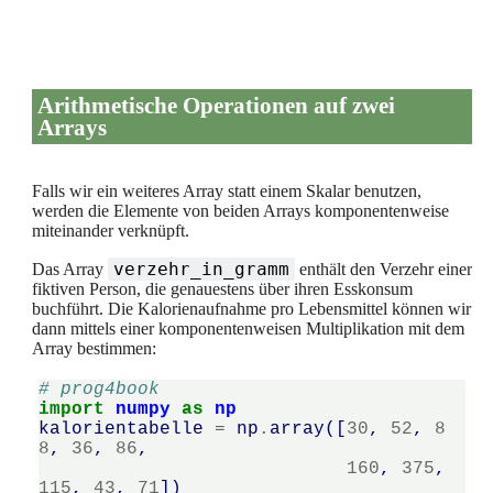
Arithmetische Operationen auf zwei
Arrays
Falls wir ein weiteres Array statt einem Skalar benutzen,
werden die Elemente von beiden Arrays komponentenweise
miteinander verknüpft.
verzehr_in_gramm
Das Array
enthält den Verzehr einer
fiktiven Person, die genauestens über ihren Esskonsum
buchführt. Die Kalorienaufnahme pro Lebensmittel können wir
dann mittels einer komponentenweisen Multiplikation mit dem
Array bestimmen:
# prog4book
import
numpy
as
np
kalorientabelle
=
np
.
array
([
30
,
52
,
8
8
,
36
,
86
,
160
,
375
,
115
,
43
,
71
])