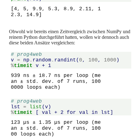
[4, 5, 9.9, 5.3, 8.9, 2.11, 1
Obwohl wir bereits einen Zeitvergleich zwischen NumPy und
reinem Python durchgeführt hatten, wollen wir dennoch auch
diese beiden Ansätze vergleichen:
# prog4web
v
=
np
.
random
.
randint
(
0
,
100
,
1000
)
%
timeit
939 ns ± 18.7 ns per loop (me
an ± std. dev. of 7 runs, 100
# prog4web
lst
=
list
(
v
)
%
timeit
123 µs ± 1.35 µs per loop (me
an ± std. dev. of 7 runs, 100