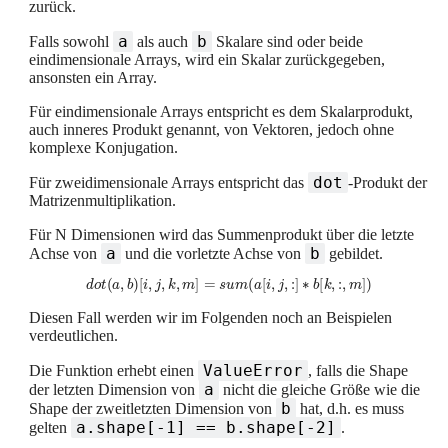
zurück.
a
b
Falls sowohl
als auch
Skalare sind oder beide
eindimensionale Arrays, wird ein Skalar zurückgegeben,
ansonsten ein Array.
Für eindimensionale Arrays entspricht es dem Skalarprodukt,
auch inneres Produkt genannt, von Vektoren, jedoch ohne
komplexe Konjugation.
dot
Für zweidimensionale Arrays entspricht das
-Produkt der
Matrizenmultiplikation.
Für N Dimensionen wird das Summenprodukt über die letzte
a
b
Achse von
und die vorletzte Achse von
gebildet.
d
o
t
(
a
,
b
)
[
i
,
j
,
k
,
m
]
=
s
u
m
(
a
[
i
,
j
,
:
]
∗
b
[
k
,
:
,
m
]
)
Diesen Fall werden wir im Folgenden noch an Beispielen
verdeutlichen.
ValueError
Die Funktion erhebt einen
, falls die Shape
a
der letzten Dimension von
nicht die gleiche Größe wie die
b
Shape der zweitletzten Dimension von
hat, d.h. es muss
a.shape[-1] == b.shape[-2]
gelten
.