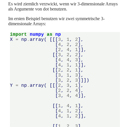
Es wird ziemlich verzwickt, wenn wir 3-dimensionale Arrays
als Argumente von dot benutzen.
Im ersten Beispiel benutzen wir zwei symmetrische 3-
dimensionale Arrays:
import
numpy
as
np
X
=
np
.
array
(
[[[
3
,
1
,
2
],
[
4
,
2
,
2
],
[
2
,
4
,
1
]],
[[
3
,
2
,
2
],
[
4
,
4
,
3
],
[
4
,
1
,
1
]],
[[
2
,
2
,
1
],
[
3
,
1
,
3
],
[
3
,
2
,
3
]]])
Y
=
np
.
array
(
[[[
2
,
3
,
1
],
[
2
,
2
,
4
],
[
3
,
4
,
4
]],
[[
1
,
4
,
1
],
[
4
,
1
,
2
],
[
4
,
1
,
2
]],
[[
1
,
2
,
3
],