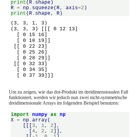
print
(
R
.
shape
)
R
=
np
.
squeeze
(
R
,
axis
=
2
)
print
(
R
.
shape
,
R
)
(3, 3, 1, 3)

(3, 3, 3) [[[ 0 12 13]

  [ 0 15 16]

  [ 0 18 19]]

 [[ 0 22 23]

  [ 0 25 26]

  [ 0 28 29]]

 [[ 0 32 33]

  [ 0 34 35]

Um zu zeigen, wie das dot-Produkt im dreidimensionalen Fall
funktioniert, werden wir jedoch nun zwei nicht-symmetrische
dreidimensionale Arrays im folgenden Beispiel benutzen:
import
numpy
as
np
X
=
np
.
array
(
[[[
3
,
1
,
2
],
[
4
,
2
,
2
]],
[[
-
1
,
0
,
1
],