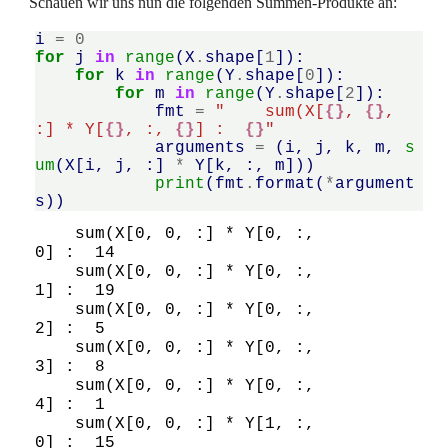
Schauen wir uns nun die folgenden Summen-Produkte an:
i
=
0
for
j
in
range
(
X
.
shape
[
1
]):
for
k
in
range
(
Y
.
shape
[
0
]):
for
m
in
range
(
Y
.
shape
[
2
]):
fmt
=
"    sum(X[
{}
, 
{}
, 
:] * Y[
{}
, :, 
{}
] :  
{}
"
arguments
=
(
i
,
j
,
k
,
m
,
s
um
(
X
[
i
,
j
,
:]
*
Y
[
k
,
:,
m
]))
print
(
fmt
.
format
(
*
argument
s
))
    sum(X[0, 0, :] * Y[0, :, 
0] :  14

    sum(X[0, 0, :] * Y[0, :, 
1] :  19

    sum(X[0, 0, :] * Y[0, :, 
2] :  5

    sum(X[0, 0, :] * Y[0, :, 
3] :  8

    sum(X[0, 0, :] * Y[0, :, 
4] :  1

    sum(X[0, 0, :] * Y[1, :, 
0] :  15
