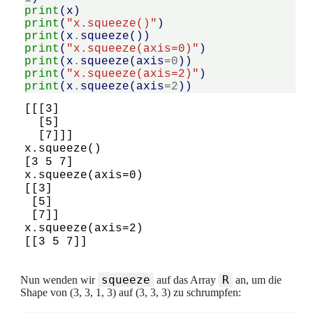
print
(
x
)
print
(
"x.squeeze()"
)
print
(
x
.
squeeze
())
print
(
"x.squeeze(axis=0)"
)
print
(
x
.
squeeze
(
axis
=
0
))
print
(
"x.squeeze(axis=2)"
)
print
(
x
.
squeeze
(
axis
=
2
))
[[[3]

  [5]

  [7]]]

x.squeeze()

[3 5 7]

x.squeeze(axis=0)

[[3]

 [5]

 [7]]

x.squeeze(axis=2)

squeeze
R
Nun wenden wir
auf das Array
an, um die
Shape von (3, 3, 1, 3) auf (3, 3, 3) zu schrumpfen: