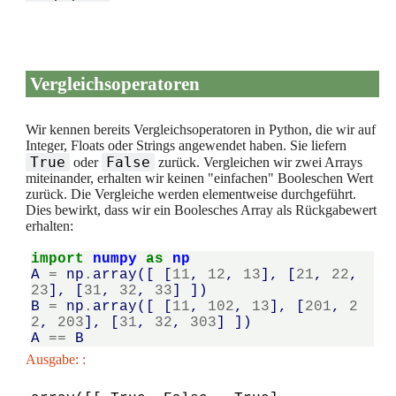
Vergleichsoperatoren
Wir kennen bereits Vergleichsoperatoren in Python, die wir auf
Integer, Floats oder Strings angewendet haben. Sie liefern
True
False
oder
zurück. Vergleichen wir zwei Arrays
miteinander, erhalten wir keinen "einfachen" Booleschen Wert
zurück. Die Vergleiche werden elementweise durchgeführt.
Dies bewirkt, dass wir ein Boolesches Array als Rückgabewert
erhalten:
import
numpy
as
np
A
=
np
.
array
([
[
11
,
12
,
13
],
[
21
,
22
,
23
],
[
31
,
32
,
33
]
])
B
=
np
.
array
([
[
11
,
102
,
13
],
[
201
,
2
2
,
203
],
[
31
,
32
,
303
]
])
A
==
B
Ausgabe: :