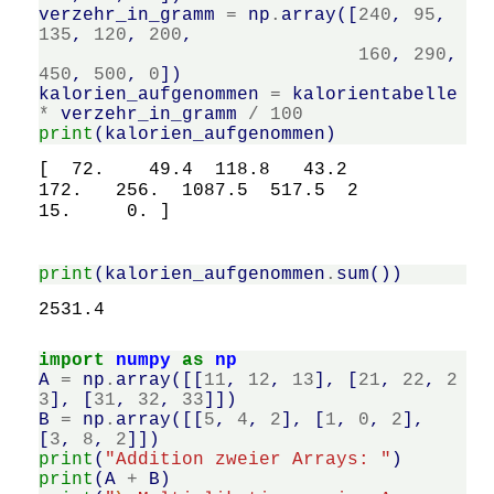
verzehr_in_gramm
=
np
.
array
([
240
,
95
,
135
,
120
,
200
,
160
,
290
,
450
,
500
,
0
])
kalorien_aufgenommen
=
kalorientabelle
*
verzehr_in_gramm
/
100
print
(
kalorien_aufgenommen
)
[  72.    49.4  118.8   43.2  
172.   256.  1087.5  517.5  2
print
(
kalorien_aufgenommen
.
sum
())
import
numpy
as
np
A
=
np
.
array
([[
11
,
12
,
13
],
[
21
,
22
,
2
3
],
[
31
,
32
,
33
]])
B
=
np
.
array
([[
5
,
4
,
2
],
[
1
,
0
,
2
],
[
3
,
8
,
2
]])
print
(
"Addition zweier Arrays: "
)
print
(
A
+
B
)