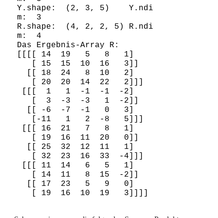
Y.shape:  (2, 3, 5)    Y.ndi
m:  3

R.shape:  (4, 2, 2, 5) R.ndi
m:  4

Das Ergebnis-Array R:

[[[[ 14  19   5   8   1]

   [ 15  15  10  16   3]]

  [[ 18  24   8  10   2]

   [ 20  20  14  22   2]]]

 [[[  1   1  -1  -1  -2]

   [  3  -3  -3   1  -2]]

  [[ -6  -7  -1   0   3]

   [-11   1   2  -8   5]]]

 [[[ 16  21   7   8   1]

   [ 19  16  11  20   0]]

  [[ 25  32  12  11   1]

   [ 32  23  16  33  -4]]]

 [[[ 11  14   6   5   1]

   [ 14  11   8  15  -2]]

  [[ 17  23   5   9   0]
