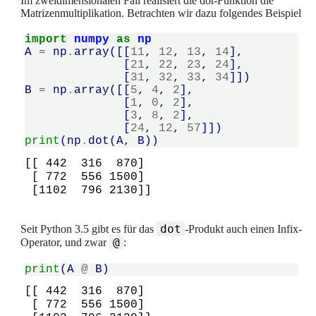
Im zweidimensionalen Fall realisiert die dot-Funktion die
Matrizenmultiplikation. Betrachten wir dazu folgendes Beispiel
import
numpy
as
np
A
=
np
.
array
([[
11
,
12
,
13
,
14
],
[
21
,
22
,
23
,
24
],
[
31
,
32
,
33
,
34
]])
B
=
np
.
array
([[
5
,
4
,
2
],
[
1
,
0
,
2
],
[
3
,
8
,
2
],
[
24
,
12
,
57
]])
print
(
np
.
dot
(
A
,
B
))
[[ 442  316  870]

 [ 772  556 1500]

dot
Seit Python 3.5 gibt es für das
-Produkt auch einen Infix-
@
Operator, und zwar
:
print
(
A
@
B
)
[[ 442  316  870]

 [ 772  556 1500]
