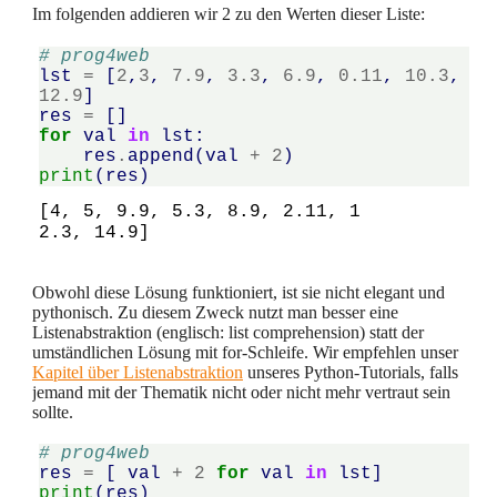
Im folgenden addieren wir 2 zu den Werten dieser Liste:
# prog4web
lst
=
[
2
,
3
,
7.9
,
3.3
,
6.9
,
0.11
,
10.3
,
12.9
]
res
=
[]
for
val
in
lst
:
res
.
append
(
val
+
2
)
print
(
res
)
[4, 5, 9.9, 5.3, 8.9, 2.11, 1
Obwohl diese Lösung funktioniert, ist sie nicht elegant und
pythonisch. Zu diesem Zweck nutzt man besser eine
Listenabstraktion (englisch: list comprehension) statt der
umständlichen Lösung mit for-Schleife. Wir empfehlen unser
Kapitel über Listenabstraktion
unseres Python-Tutorials, falls
jemand mit der Thematik nicht oder nicht mehr vertraut sein
sollte.
# prog4web
res
=
[
val
+
2
for
val
in
lst
]
print
(
res
)