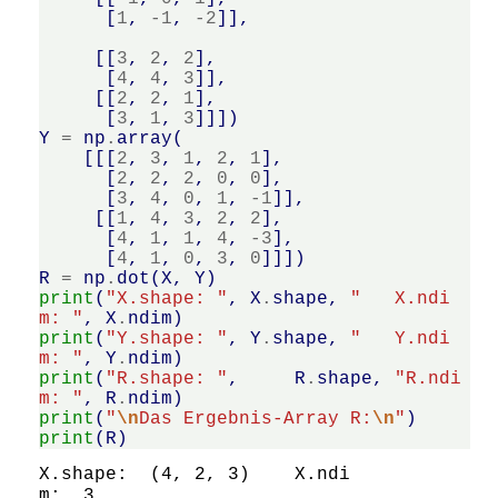
[
1
,
-
1
,
-
2
]],
[[
3
,
2
,
2
],
[
4
,
4
,
3
]],
[[
2
,
2
,
1
],
[
3
,
1
,
3
]]])
Y
=
np
.
array
(
[[[
2
,
3
,
1
,
2
,
1
],
[
2
,
2
,
2
,
0
,
0
],
[
3
,
4
,
0
,
1
,
-
1
]],
[[
1
,
4
,
3
,
2
,
2
],
[
4
,
1
,
1
,
4
,
-
3
],
[
4
,
1
,
0
,
3
,
0
]]])
R
=
np
.
dot
(
X
,
Y
)
print
(
"X.shape: "
,
X
.
shape
,
"   X.ndi
m: "
,
X
.
ndim
)
print
(
"Y.shape: "
,
Y
.
shape
,
"   Y.ndi
m: "
,
Y
.
ndim
)
print
(
"R.shape: "
,
R
.
shape
,
"R.ndi
m: "
,
R
.
ndim
)
print
(
"
\n
Das Ergebnis-Array R:
\n
"
)
print
(
R
)
X.shape:  (4, 2, 3)    X.ndi
m:  3
