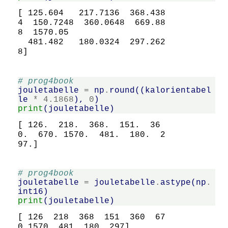
[ 125.604   217.7136  368.438
4  150.7248  360.0648  669.88
8  1570.05

  481.482   180.0324  297.262
# prog4book
jouletabelle
=
np
.
round
((
kalorientabel
le
*
4.1868
),
0
)
print
(
jouletabelle
)
[ 126.  218.  368.  151.  36
0.  670. 1570.  481.  180.  2
# prog4book
jouletabelle
=
jouletabelle
.
astype
(
np
.
int16
)
print
(
jouletabelle
)
[ 126  218  368  151  360  67