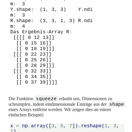
m:  3

Y.shape:  (1, 3, 3)    Y.ndi
m:  3

R.shape:  (3, 3, 1, 3) R.ndi
m:  4

Das Ergebnis-Array R:

 [[[[ 0 12 13]]

  [[ 0 15 16]]

  [[ 0 18 19]]]

 [[[ 0 22 23]]

  [[ 0 25 26]]

  [[ 0 28 29]]]

 [[[ 0 32 33]]

  [[ 0 34 35]]

squeeze
Die Funktion
erlaubt uns, Dimensionen zu
shape
schrumpfen, indem eindimensionale Einträge aus der
eines Arrays entfernt werden. Wir zeigen dies an einem
einfachen Beispiel:
x
=
np
.
array
([
3
,
5
,
7
])
.
reshape
(
1
,
3
,
1
)