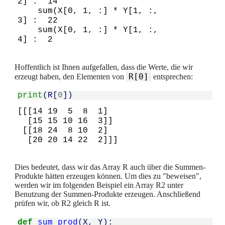
2] :  14

    sum(X[0, 1, :] * Y[1, :, 
3] :  22

    sum(X[0, 1, :] * Y[1, :, 
Hoffentlich ist Ihnen aufgefallen, dass die Werte, die wir
R[0]
erzeugt haben, den Elementen von
entsprechen:
print
(
R
[
0
])
[[[14 19  5  8  1]

  [15 15 10 16  3]]

 [[18 24  8 10  2]

Dies bedeutet, dass wir das Array R auch über die Summen-
Produkte hätten erzeugen können. Um dies zu "beweisen",
werden wir im folgenden Beispiel ein Array R2 unter
Benutzung der Summen-Produkte erzeugen. Anschließend
prüfen wir, ob R2 gleich R ist.
def
sum_prod
(
X
,
Y
):