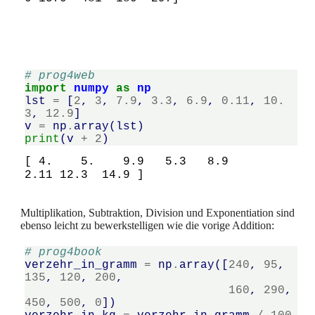
# prog4web
import
numpy
as
np
lst
=
[
2
,
3
,
7.9
,
3.3
,
6.9
,
0.11
,
10.
3
,
12.9
]
v
=
np
.
array
(
lst
)
print
(
v
+
2
)
[ 4.    5.    9.9   5.3   8.9   
Multiplikation, Subtraktion, Division und Exponentiation sind
ebenso leicht zu bewerkstelligen wie die vorige Addition:
# prog4book
verzehr_in_gramm
=
np
.
array
([
240
,
95
,
135
,
120
,
200
,
160
,
290
,
450
,
500
,
0
])