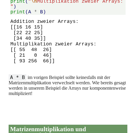
print
(
"
\n
Multiplikation zweier Arrays: 
"
)
print
(
A
*
B
)
Addition zweier Arrays: 

[[16 16 15]

 [22 22 25]

 [34 40 35]]

Multiplikation zweier Arrays: 

[[ 55  48  26]

 [ 21   0  46]

A * B
im vorigen Beispiel sollte keinesfalls mit der
Matrizenmultiplikation verwechselt werden. Wie bereits gesagt
werden in unserem Beispiel die Arrays nur komponentenweise
multipliziert!
Matrizenmultiplikation und