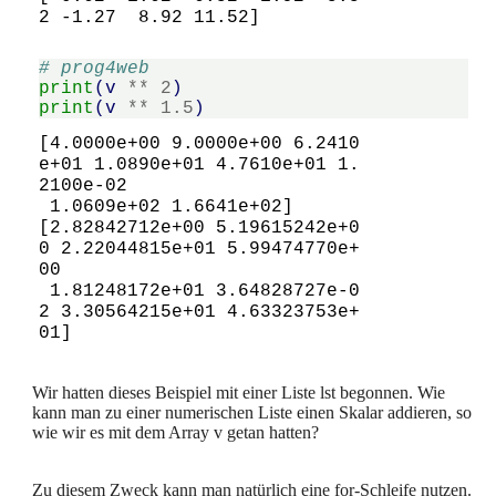
# prog4web
print
(
v
**
2
)
print
(
v
**
1.5
)
[4.0000e+00 9.0000e+00 6.2410
e+01 1.0890e+01 4.7610e+01 1.
2100e-02

 1.0609e+02 1.6641e+02]

[2.82842712e+00 5.19615242e+0
0 2.22044815e+01 5.99474770e+
00

 1.81248172e+01 3.64828727e-0
2 3.30564215e+01 4.63323753e+
Wir hatten dieses Beispiel mit einer Liste lst begonnen. Wie
kann man zu einer numerischen Liste einen Skalar addieren, so
wie wir es mit dem Array v getan hatten?
Zu diesem Zweck kann man natürlich eine for-Schleife nutzen.