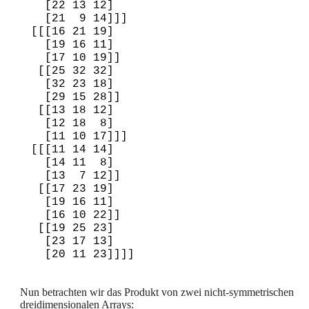
   [22 13 12]

   [21  9 14]]]

 [[[16 21 19]

   [19 16 11]

   [17 10 19]]

  [[25 32 32]

   [32 23 18]

   [29 15 28]]

  [[13 18 12]

   [12 18  8]

   [11 10 17]]]

 [[[11 14 14]

   [14 11  8]

   [13  7 12]]

  [[17 23 19]

   [19 16 11]

   [16 10 22]]

  [[19 25 23]

   [23 17 13]

Nun betrachten wir das Produkt von zwei nicht-symmetrischen
dreidimensionalen Arrays: